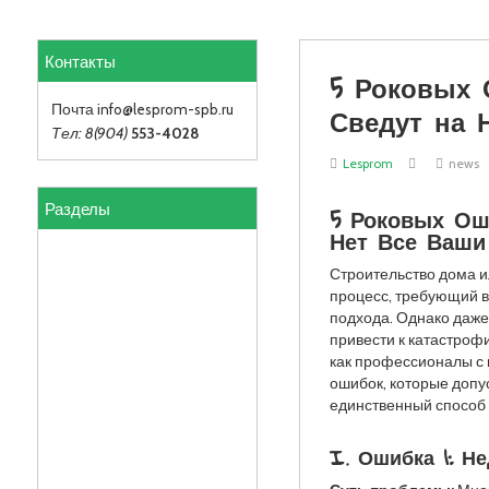
Контакты
5 Роковых 
Сведут на 
Почта info
@lesprom-spb.ru
Тел: 8(904)
553-4028
Lesprom
news
Разделы
5 Роковых Ош
Нет Все Ваши
Строительство дома и
процесс, требующий 
подхода. Однако даже
привести к катастрофи
как профессионалы с
ошибок, которые допу
единственный способ
I. Ошибка 1: Н