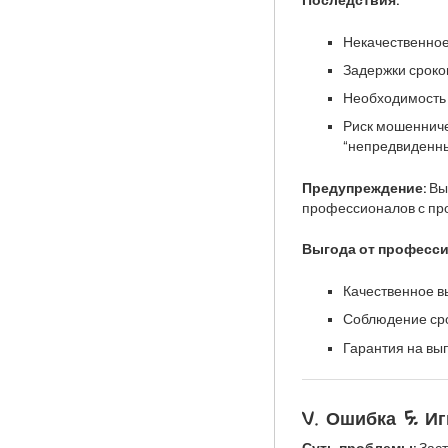
Некачественное
Задержки сроков
Необходимость 
Риск мошенниче
“непредвиденны
Предупреждение:
Вы
профессионалов с пр
Выгода от професси
Качественное в
Соблюдение сро
Гарантия на вы
V. Ошибка 5: И
Суть проблемы:
Заст