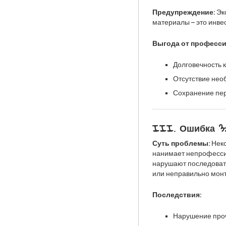
Предупреждение:
Эко
материалы – это инве
Выгода от професси
Долговечность к
Отсутствие нео
Сохранение пер
III. Ошибка 3
Суть проблемы:
Неко
нанимает непрофесси
нарушают последоват
или неправильно мон
Последствия:
Нарушение проч