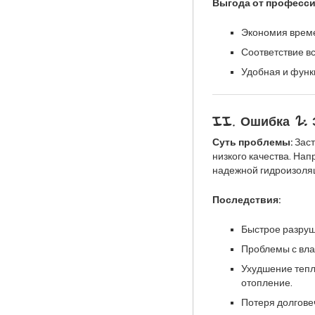
Выгода от професси
Экономия време
Соответствие в
Удобная и функ
II. Ошибка 2:
Суть проблемы:
Заст
низкого качества. На
надежной гидроизоля
Последствия:
Быстрое разруш
Проблемы с влаг
Ухудшение тепл
отопление.
Потеря долгове