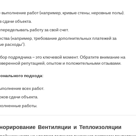
 выполнение работ (например, кривые стены, неровные полы).
 сдачи объекта.
переделывать работу за свой счет.
ства (например, требование дополнительных платежей за
е расходы”).
бор подрядчика – это ключевой момент. Обратите внимание на
оверенной репутацией, опытом и положительными отзывами.
онального подхода:
ыполнение всех работ.
ков сдачи объекта.
полненные работы.
гнорирование Вентиляции и Теплоизоляции
ройщики часто не уделяют должного внимания системам вентиляци