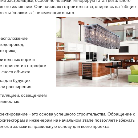
ие застройщики, особенно новички, игнорируют этап детального
ая его излишним. Они начинают строительство, опираясь на “общие
оветы “знакомых”, не имеющих опыта.
расположение
водопровод,
ектрика).
оительных норм и
жет привести к штрафам
 сноса объекта.
та для будущих
ли расширения.
нтиляцией, освещением
ивностью.
ектирование – это основа успешного строительства. Обращение к
хитекторам и инженерам на начальном этапе позволяет избежать
лок и заложить правильную основу для всего проекта.