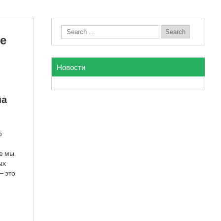
е
Новости
на
о
е мы,
ых
– это