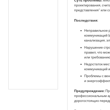
Суть проблемы:
Мног
проектирования, счит
представления” или с
Последствия:
Неправильное 
коммуникаций (
канализация, эл
Нарушение стр
правил, что мо
или требованию
Недостаток мес
коммуникаций и
Проблемы с ве
и энергоэффект
Предупреждение:
Про
профессиональным ар
дорогостоящих переде