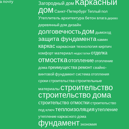
Каркасный
а почту
Загородный дом
дом
Санкт-Петербург
Теплый пол
Утеплитель
архитектура
бетон
влага
дерево
дизайн
деревянный дом
дом
долговечность
дымоход
защита фундамента
камин
каркас
каркасная технология
кирпич
отделка
материал
комфорт
недостатки
отмостка
отопление
отопление
преимущества
ремонт
дома
свайно-
винтовой фундамент
система отопления
строительные
сроки строительства
строительство
материалы
строительство дома
строительство отмостки
строительство
теплоизоляция
утепление
под ключ
утепление каркасного дома
фундамент
экономия