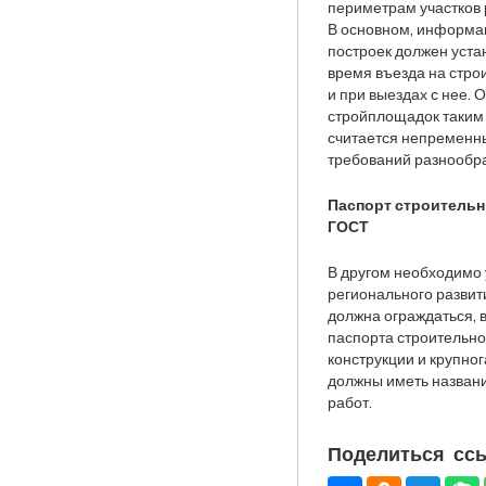
периметрам участков
В основном, информа
построек должен уста
время въезда на стро
и при выездах с нее.
стройплощадок таким
считается непременн
требований разнообр
Паспорт строитель
ГОСТ
В другом необходимо 
регионального развит
должна ограждаться,
паспорта строительно
конструкции и крупно
должны иметь назван
работ.
Поделиться ссы