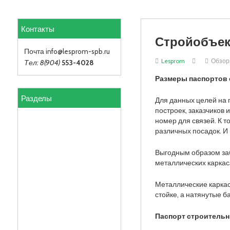
Контакты
Стройобъек
Почта info
@lesprom-spb.ru
Lesprom
Обзо
Тел: 8(904)
553-4028
Размеры паспортов 
Разделы
Для данных целей на 
построек, заказчиков
номер для связей. К 
различных посадок. И
Выгодным образом заб
металлических каркас
Металлические каркас
стойке, а натянутые 
Паспорт строитель