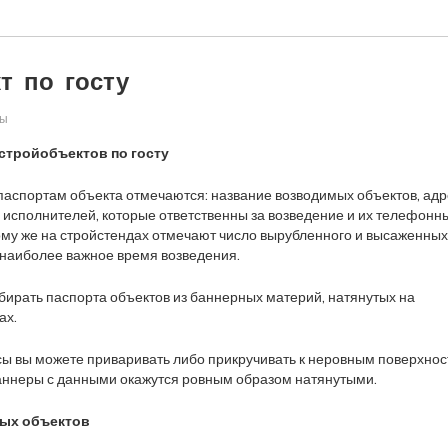
т по госту
ры
стройобъектов по госту
паспортам объекта отмечаются: название возводимых объектов, ад
 и исполнителей, которые ответственны за возведение и их телефонн
тому же на стройстендах отмечают число вырубленного и высаженны
 наиболее важное время возведения.
ирать паспорта объектов из баннерных материй, натянутых на
ах.
ы вы можете приваривать либо прикручивать к неровным поверхнос
баннеры с данными окажутся ровным образом натянутыми.
ных объектов