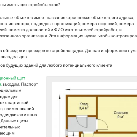
ны иметь щит стройобъектов?
ельных объектов имеет названия строящихся объектов, его адреса;
иков, инвестора, подрядных организаций; номера лицензий, номера
зей; пометка должностей и ФИО изготовителей стройработ, и
указанного организация. Эта информация нужна, чтобы контролиров
 объездов и проездов по стройплощадке. Данная информация нуж
товладельцев;
ов будущих зданий для любого потенциального клиента
ионный щит
а
заходим. Паспорт
пециальным
ндом для
к с картинкой
ов, наименований
подрядчиков и иных
. Данные щиты
оительных
ждающим