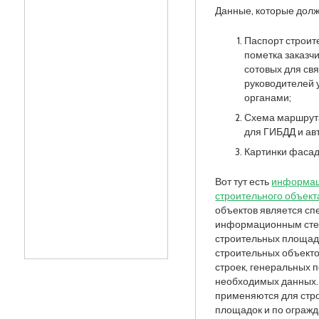
Данные, которые долж
Паспорт строит
пометка заказч
сотовых для свя
руководителей 
органами;
Схема маршрута
для ГИБДД и ав
Картинки фасад
Вот тут есть
информац
строительного объект
объектов является с
информационным сте
строительных площадо
строительных объект
строек, генеральных 
необходимых данных
применяются для стр
площадок и по огра