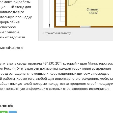
 ремонтной работы.
ционный стенд для
навливаться во
ительную площадку,
 Оформления
 способом
ым с учетом
Стройобъект по госту
азных ведомств.
ных объектов
учитывать своды правила 48.1330.2011, который издан Министерство
ия России. Учитывая эти документы, каждая территория возведения
 въезд оснащены с помощью информационных щитов – с помощью
й работы. Кроме того, любой щит инвентарного ограждения, мобиль
габаритных деталей, которые находятся за пределом стройплощадки
ие и контактную информацию сотовых ответственного исполнителя
лкой: