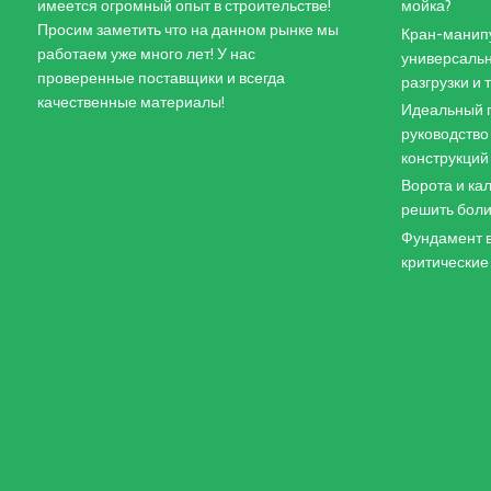
имеется огромный опыт в строительстве!
мойка?
Просим заметить что на данном рынке мы
Кран-манипу
работаем уже много лет! У нас
универсальн
проверенные поставщики и всегда
разгрузки и
качественные материалы!
Идеальный п
руководство
конструкций
Ворота и кал
решить боли
Фундамент в
критические