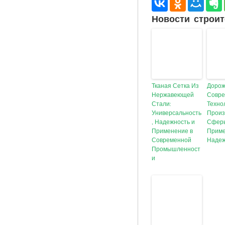
Новости строит
Тканая Сетка Из
Дорож
Нержавеющей
Совр
Стали:
Техно
Универсальность
Произ
, Надежность и
Сфер
Применение в
Приме
Современной
Надеж
Промышленност
и