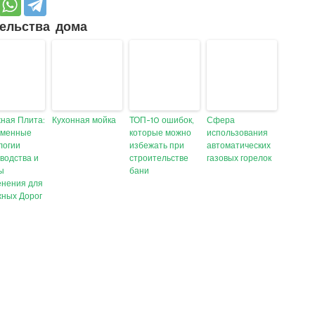
ельства дома
ная Плита:
Кухонная мойка
ТОП-10 ошибок,
Сфера
еменные
которые можно
использования
логии
избежать при
автоматических
водства и
строительстве
газовых горелок
ы
бани
нения для
ных Дорог