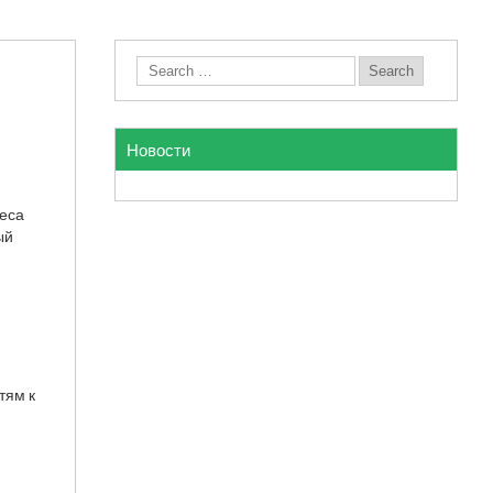
Новости
реса
ый
х
тям к