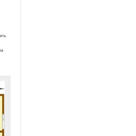
ать
на