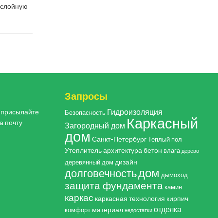
ослойную
Запросы
Гидроизоляция
, присылайте
Безопасность
Каркасный
а почту
Загородный дом
дом
Санкт-Петербург
Теплый пол
Утеплитель
архитектура
бетон
влага
дерево
дизайн
деревянный дом
дом
долговечность
дымоход
защита фундамента
камин
каркас
каркасная технология
кирпич
отделка
материал
комфорт
недостатки