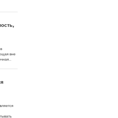
ость,
 в
яющая вне
точная…
ля
вляется
итывать