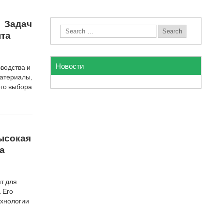
 Задач
та
Новости
водства и
материалы,
ого выбора
ысокая
а
т для
 Его
ехнологии