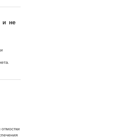
 и не
ки
ета.
 отмостки
еспечения