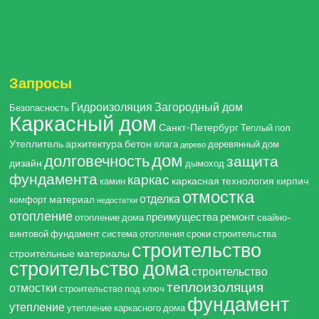
Запросы
Гидроизоляция
Загородный дом
Безопасность
Каркасный дом
Санкт-Петербург
Теплый пол
Утеплитель
архитектура
бетон
влага
деревянный дом
дерево
дом
долговечность
защита
дизайн
дымоход
фундамента
каркас
каркасная технология
кирпич
камин
отмостка
отделка
материал
комфорт
недостатки
отопление
преимущества
ремонт
отопление дома
свайно-
винтовой фундамент
система отопления
сроки строительства
строительство
строительные материалы
строительство дома
строительство
теплоизоляция
отмостки
строительство под ключ
фундамент
утепление
утепление каркасного дома