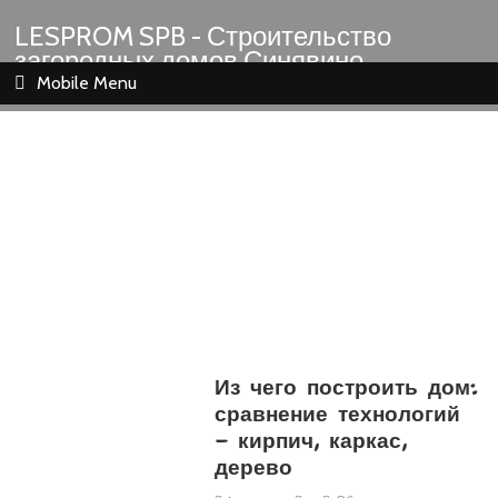
LESPROM SPB - Строительство
загородных домов Синявино
Шлиссельбург Кировск Назия
Mobile Menu
Из чего построить дом:
сравнение технологий
— кирпич, каркас,
дерево