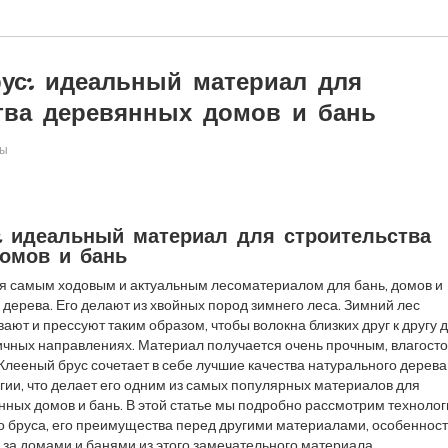
ус: идеальный материал для
тва деревянных домов и бань
ры
: идеальный материал для строительства
омов и бань
я самым ходовым и актуальным лесоматериалом для бань, домов и
 дерева. Его делают из хвойных пород зимнего леса. Зимний лес
ют и прессуют таким образом, чтобы волокна близких друг к другу 
ичных направлениях. Материал получается очень прочным, влагост
Клееный брус сочетает в себе лучшие качества натурального дерева
ии, что делает его одним из самых популярных материалов для
нных домов и бань. В этой статье мы подробно рассмотрим техноло
о бруса, его преимущества перед другими материалами, особеннос
а за домами и банями из этого замечательного материала.