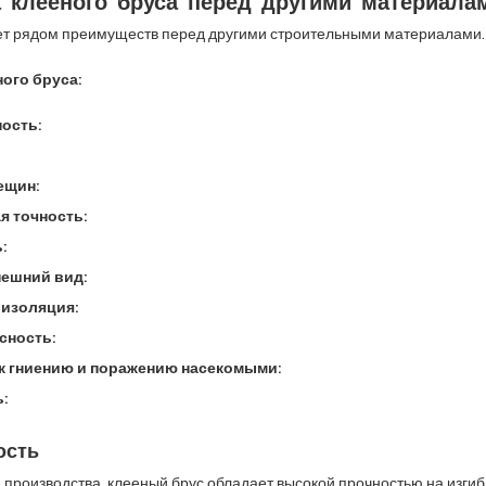
 клееного бруса перед другими материала
ет рядом преимуществ перед другими строительными материалами.
ого бруса:
ость:
ещин:
я точность:
:
ешний вид:
изоляция:
сность:
к гниению и поражению насекомыми:
:
ость
 производства, клееный брус обладает высокой прочностью на изгиб