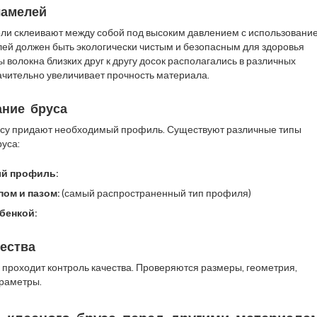
ламелей
ли склеивают между собой под высоким давлением с использовани
лей должен быть экологически чистым и безопасным для здоровья
ы волокна близких друг к другу досок располагались в различных
ачительно увеличивает прочность материала.
ание бруса
усу придают необходимый профиль. Существуют различные типы
уса:
й профиль:
ом и пазом:
(самый распространенный тип профиля)
бенкой:
чества
 проходит контроль качества. Проверяются размеры, геометрия,
араметры.