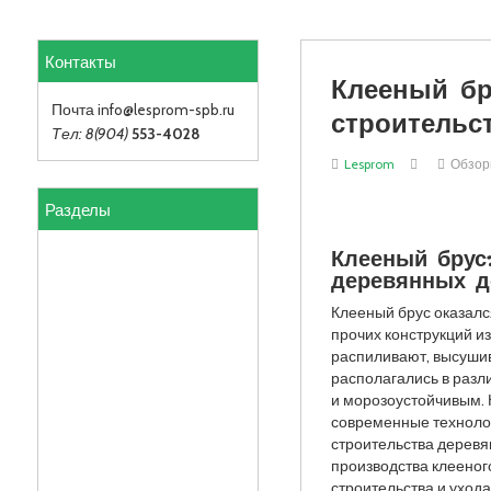
Контакты
Клееный бр
строительс
Почта info
@lesprom-spb.ru
Тел: 8(904)
553-4028
Lesprom
Обзо
Разделы
Клееный брус
деревянных д
Клееный брус оказалс
прочих конструкций из
распиливают, высушива
располагались в разл
и морозоустойчивым. 
современные технолог
строительства деревя
производства клееног
строительства и уход