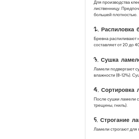
Для производства кле
лиственницу. Предпоч
большей плотностью.
2. Распиловка 
Бревна распиливают 
составляет от 20 до 4
3. Сушка ламел
Ламели подвергают с
влажности (8-12%). Су
4. Сортировка 
После сушки ламели с
трещины, гниль).
5. Строгание л
Ламели строгают для 