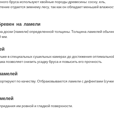
еного бруса используют хвойные породы древесины: сосну, ель,
тение отдается зимнему лесу, так как он обладает меньшей влажнос
бревен на ламели
на доски (ламели) определенной толщины. Толщина ламелей обычн
0 мм.
ей
ушке в специальных сушильных камерах до достижения оптимально
шка позволяет снизить усадку бруса и повысить его прочность.
ламелей
ортируют по качеству. Отбраковываются ламели с дефектами (сучки
амелей
придания им ровной и гладкой поверхности.