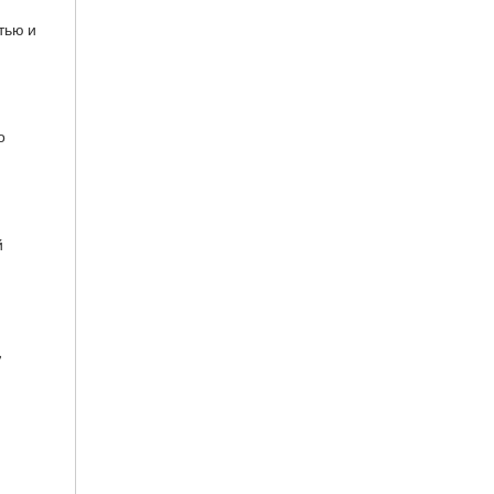
тью и
о
й
,