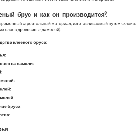
еный брус и как он производится?
овременный строительный материал, изготавливаемый путем склеив
их слоев древесины (ламелей).
дства клееного бруса:
ья:
евен на ламели:
:
мелей:
елей:
мелей:
ие бруса:
ства:
рья