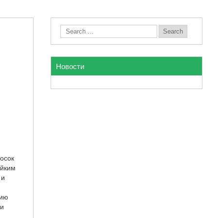
Новости
досок
ойким
 и
гию
ти