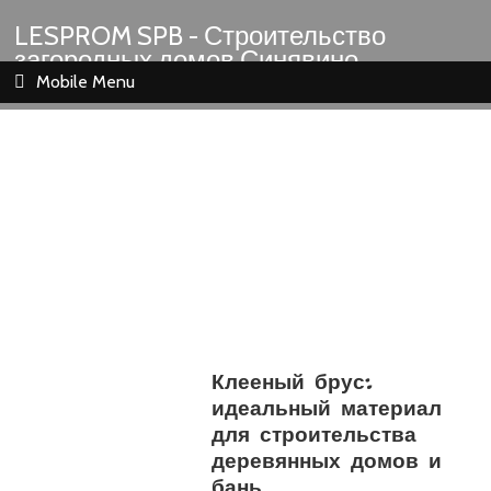
LESPROM SPB - Строительство
загородных домов Синявино
Шлиссельбург Кировск Назия
Mobile Menu
Клееный брус:
идеальный материал
для строительства
деревянных домов и
бань