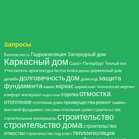
Запросы
Гидроизоляция
Загородный дом
Безопасность
Каркасный дом
Санкт-Петербург
Теплый пол
Утеплитель
архитектура
бетон
влага
деревянный дом
дерево
дом
долговечность
защита
дизайн
дымоход
фундамента
каркас
каркасная технология
кирпич
камин
отмостка
отделка
материал
комфорт
недостатки
отопление
преимущества
ремонт
отопление дома
свайно-
винтовой фундамент
система отопления
сроки строительства
строительство
строительные материалы
строительство дома
строительство
теплоизоляция
отмостки
строительство под ключ