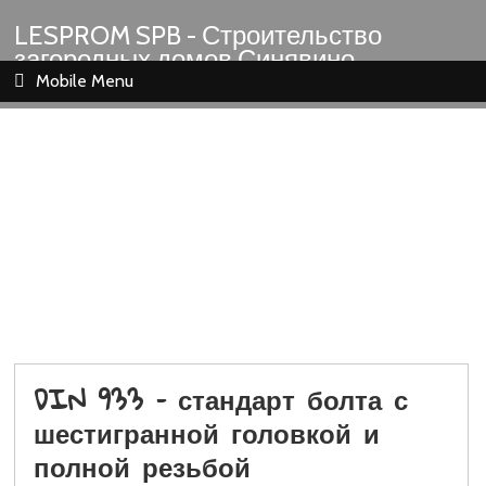
LESPROM SPB - Строительство
загородных домов Синявино
Шлиссельбург Кировск Назия
Mobile Menu
DIN 933 – стандарт болта с
шестигранной головкой и
полной резьбой