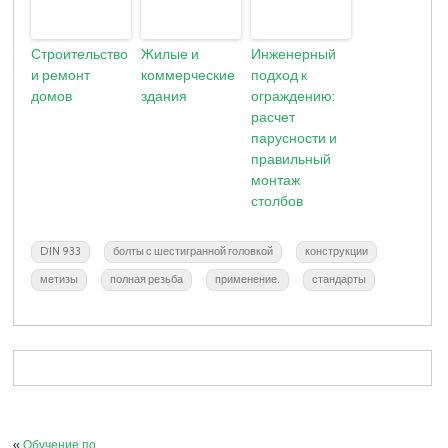
Строительство
Жилые и
Инженерный
и ремонт
коммерческие
подход к
домов
здания
ограждению:
расчет
парусности и
правильный
монтаж
столбов
DIN 933
болты с шестигранной головкой
конструкции
метизы
полная резьба
применение.
стандарты
«
Обучение по