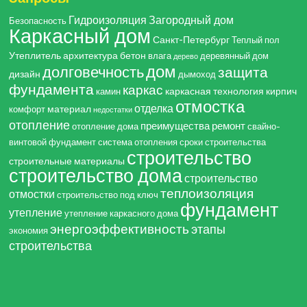
Гидроизоляция
Загородный дом
Безопасность
Каркасный дом
Санкт-Петербург
Теплый пол
Утеплитель
архитектура
бетон
влага
деревянный дом
дерево
дом
долговечность
защита
дизайн
дымоход
фундамента
каркас
каркасная технология
кирпич
камин
отмостка
отделка
материал
комфорт
недостатки
отопление
преимущества
ремонт
отопление дома
свайно-
винтовой фундамент
система отопления
сроки строительства
строительство
строительные материалы
строительство дома
строительство
теплоизоляция
отмостки
строительство под ключ
фундамент
утепление
утепление каркасного дома
энергоэффективность
этапы
экономия
строительства