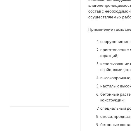
влагонепроницаемости
состав с необходимой
осуществляемых рабо
Применение таких спец
сооружение мон
приготовление 
фракций;
использование 
свойствами (ст
высокопрочные,
настилы с высо
бетонные раств
конструкции;
специальный до
смеси, предназ
бетонные соста