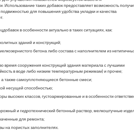
. Использование таких добавок предоставляет возможность получи
 подвижностью для повышения удобства укладки и качества
т.
добавок в особенности актуально в таких ситуациях, как:
олитных зданий и конструкций;
мелкозернистого бетона либо состава с наполнителем из нетипичны
во время сооружения конструкций здания материала с лучшими
ойкость в воде либо низким температурным режимам) и прочее;
 а также самоуплотняющиеся бетонные смеси;
кой несущей способностью;
оры высоких классов, густоармированные и в особенности ответств
рожный и гидротехнический бетонный раствор, мелкоштучные изде
наченные для ремонта;
вы на пористых заполнителях.