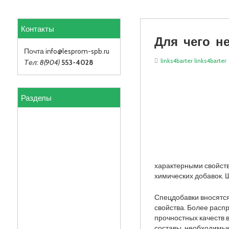
Контакты
Для чего н
Почта info
@lesprom-spb.ru
links4barter links4barter
Тел: 8(904)
553-4028
Разделы
характерными свойств
химических добавок. 
Спецдобавки вносятся
свойства. Более рас
прочностных качеств 
составы, необходимые