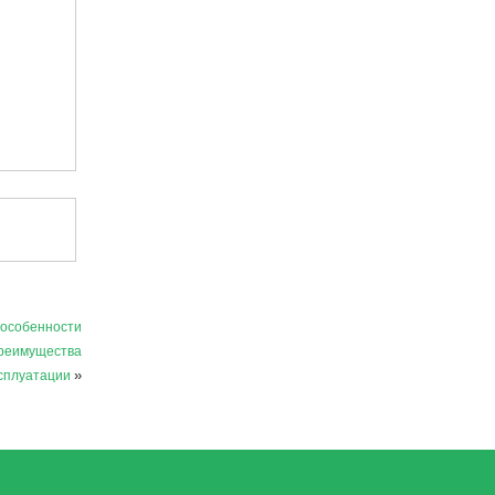
 особенности
преимущества
сплуатации
»