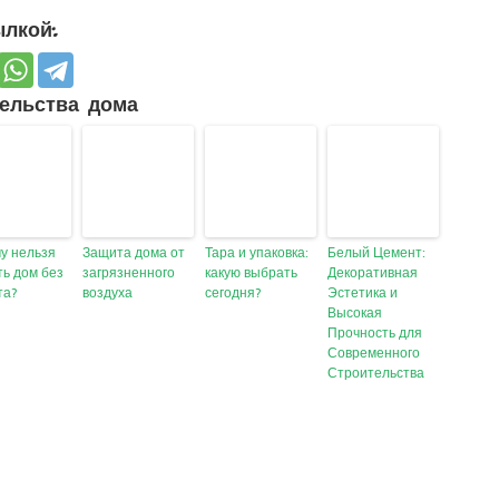
лкой:
ельства дома
у нельзя
Защита дома от
Тара и упаковка:
Белый Цемент:
ть дом без
загрязненного
какую выбрать
Декоративная
та?
воздуха
сегодня?
Эстетика и
Высокая
Прочность для
Современного
Строительства