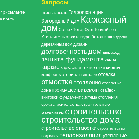
Запросы
Гидроизоляция
, присылайте
Безопасность
Каркасный
а почту
Загородный дом
дом
Санкт-Петербург
Теплый пол
Утеплитель
архитектура
бетон
влага
дерево
дизайн
деревянный дом
дом
долговечность
дымоход
защита фундамента
камин
каркас
каркасная технология
кирпич
отделка
материал
комфорт
недостатки
отмостка
отопление
отопление
преимущества
ремонт
дома
свайно-
винтовой фундамент
система отопления
строительные
сроки строительства
строительство
материалы
строительство дома
строительство отмостки
строительство
теплоизоляция
утепление
под ключ