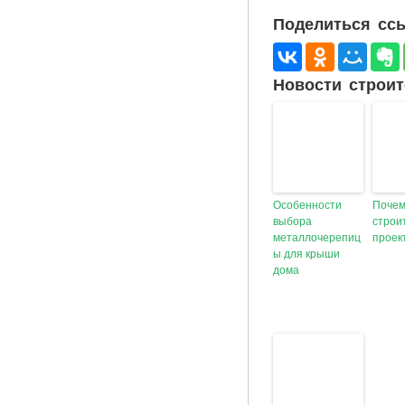
Поделиться ссы
Новости строит
Особенности
Почем
выбора
строи
металлочерепиц
проек
ы для крыши
дома