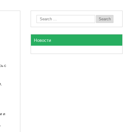
Новости
сь с
,
и и
е