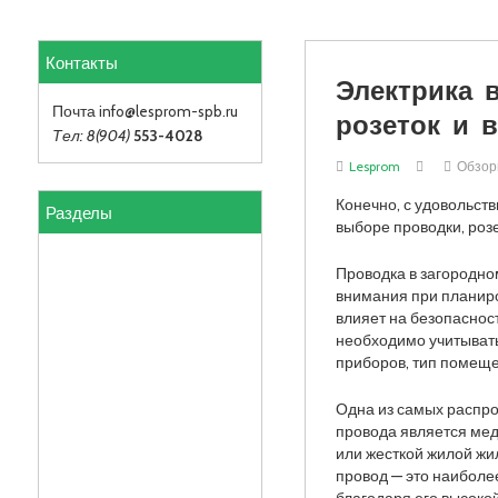
Контакты
Электрика 
розеток и 
Почта info
@lesprom-spb.ru
Тел: 8(904)
553-4028
Lesprom
Обзо
Разделы
Конечно, с удовольст
выборе проводки, роз
Проводка в загородно
внимания при планиро
влияет на безопаснос
необходимо учитывать
приборов, тип помеще
Одна из самых распр
провода является мед
или жесткой жилой жи
провод — это наибол