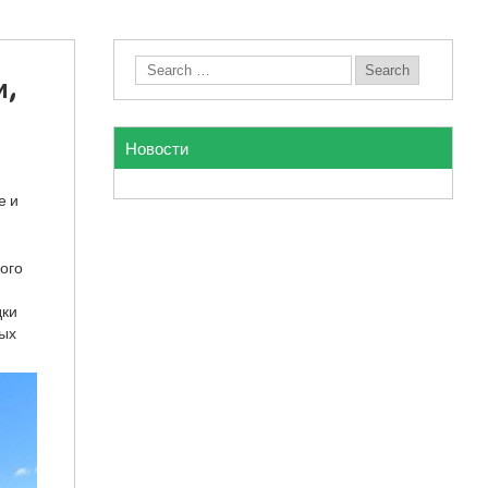
и,
Новости
е и
ного
дки
мых