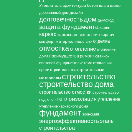
Утеплитель
архитектура
бетон
влага
дерево
дизайн
деревянный дом
дом
долговечность
дымоход
защита фундамента
камин
каркас
каркасная технология
кирпич
отделка
материал
комфорт
недостатки
отмостка
отопление
отопление
преимущества
ремонт
дома
свайно-
винтовой фундамент
система отопления
строительные
сроки строительства
строительство
материалы
строительство дома
строительство отмостки
строительство
теплоизоляция
утепление
под ключ
утепление каркасного дома
фундамент
экономия
энергоэффективность
этапы
строительства