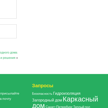
одного дома:
 и решения
»
Запросы
Гидроизоляция
, присылайте
Безопасность
Каркасный
а почту
Загородный дом
дом
Санкт-Петербург
Теплый пол