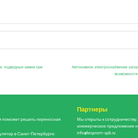
е: подводные камни при
Автономное электроснабжение загор
возможности
и
Партнеры
и поможет решить переносная
Мы открыты к сотрудничеству
коммерческое предложение н
info@lesprom-spb.ru
лятор в Санкт-Петербурге: