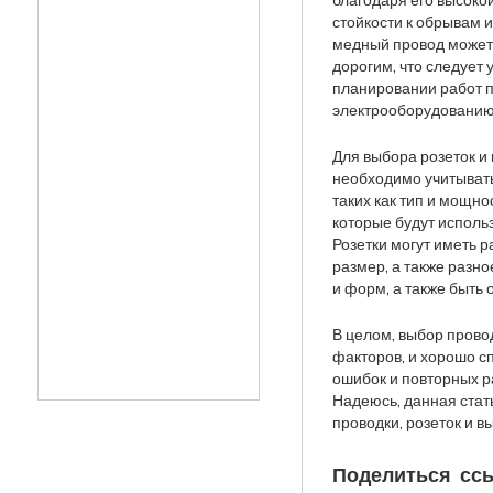
благодаря его высоко
стойкости к обрывам и
медный провод может
дорогим, что следует 
планировании работ 
электрооборудованию
Для выбора розеток и
необходимо учитывать
таких как тип и мощно
которые будут исполь
Розетки могут иметь 
размер, а также разн
и форм, а также быть
В целом, выбор провод
факторов, и хорошо 
ошибок и повторных р
Надеюсь, данная стат
проводки, розеток и 
Поделиться ссы