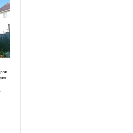
еров
ука.
х