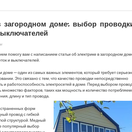
в загородном доме: выбор проводк
выключателей
ры
вием помогу вам с написанием статьи об электрике в загородном дом
еток и выключателей.
м доме — один из самых важных элементов, который требует серьез
вании. Это связано с тем, что качество проводки непосредственно
ть и работоспособность электросетей в доме. Перед выбором прово
 множество факторов, таких как мощность и количество потребляе
ния, длину и тип провода.
остраненных форм
ный провод с гибкой
лой структурой. Медный
ее популярный выбор