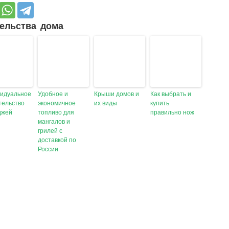
ельства дома
идуальное
Удобное и
Крыши домов и
Как выбрать и
тельство
экономичное
их виды
купить
джей
топливо для
правильно нож
мангалов и
грилей с
доставкой по
России