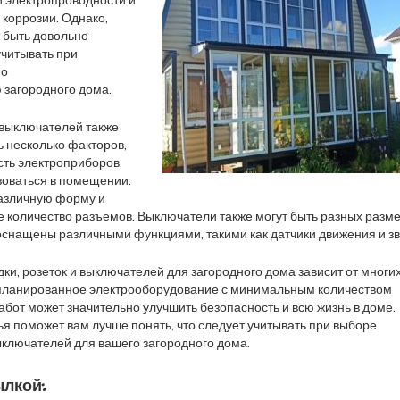
й электропроводности и
 коррозии. Однако,
 быть довольно
учитывать при
по
 загородного дома.
 выключателей также
 несколько факторов,
сть электроприборов,
зоваться в помещении.
различную форму и
ое количество разъемов. Выключатели также могут быть разных разм
 оснащены различными функциями, такими как датчики движения и зв
ки, розеток и выключателей для загородного дома зависит от многи
спланированное электрооборудование с минимальным количеством
абот может значительно улучшить безопасность и всю жизнь в доме.
ья поможет вам лучше понять, что следует учитывать при выборе
выключателей для вашего загородного дома.
лкой: