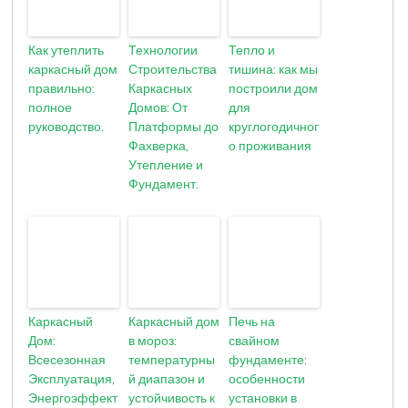
Как утеплить
Технологии
Тепло и
каркасный дом
Строительства
тишина: как мы
правильно:
Каркасных
построили дом
полное
Домов: От
для
руководство.
Платформы до
круглогодичног
Фахверка,
о проживания
Утепление и
Фундамент.
Каркасный
Каркасный дом
Печь на
Дом:
в мороз:
свайном
Всесезонная
температурны
фундаменте:
Эксплуатация,
й диапазон и
особенности
Энергоэффект
устойчивость к
установки в