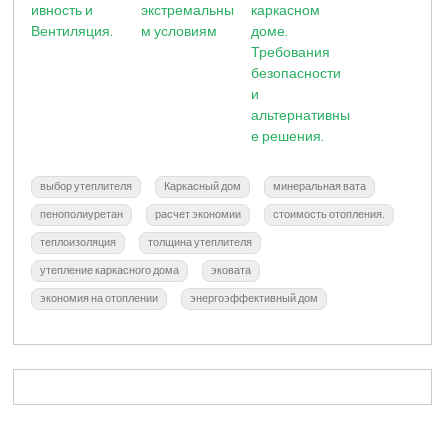
ивность и
экстремальны
каркасном
Вентиляция.
м условиям
доме.
Требования
безопасности
и
альтернативны
е решения.
выбор утеплителя
Каркасный дом
минеральная вата
пенополиуретан
расчет экономии
стоимость отопления.
теплоизоляция
толщина утеплителя
утепление каркасного дома
эковата
экономия на отоплении
энергоэффективный дом