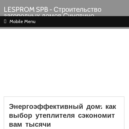
LESPROM SPB - Строительство
загородных домов Синявино
Шлиссельбург Кировск Назия
Mobile Menu
Энергоэффективный дом: как
выбор утеплителя сэкономит
вам тысячи