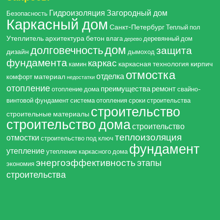
Гидроизоляция
Загородный дом
Безопасность
Каркасный дом
Санкт-Петербург
Теплый пол
Утеплитель
архитектура
бетон
влага
деревянный дом
дерево
дом
долговечность
защита
дизайн
дымоход
фундамента
каркас
каркасная технология
кирпич
камин
отмостка
отделка
материал
комфорт
недостатки
отопление
преимущества
ремонт
отопление дома
свайно-
винтовой фундамент
система отопления
сроки строительства
строительство
строительные материалы
строительство дома
строительство
теплоизоляция
отмостки
строительство под ключ
фундамент
утепление
утепление каркасного дома
энергоэффективность
этапы
экономия
строительства