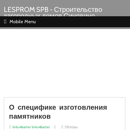
LESPROM SPB - Строительство
загородных домов Синявино
Шлиссельбург Кировск Назия
Mobile Menu
О специфике изготовления
памятников
links4barter links4barter
Обзоры