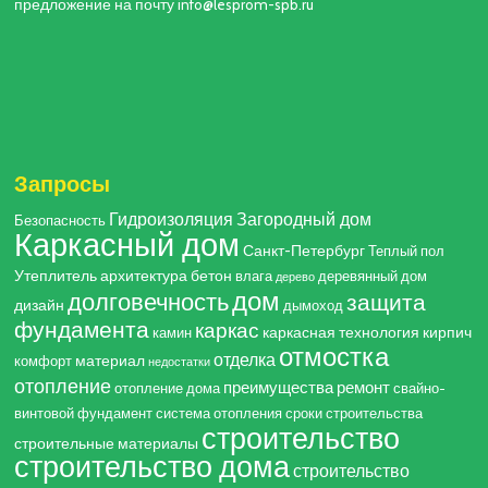
предложение на почту info@lesprom-spb.ru
Запросы
Гидроизоляция
Загородный дом
Безопасность
Каркасный дом
Санкт-Петербург
Теплый пол
Утеплитель
архитектура
бетон
влага
деревянный дом
дерево
дом
долговечность
защита
дизайн
дымоход
фундамента
каркас
каркасная технология
кирпич
камин
отмостка
отделка
материал
комфорт
недостатки
отопление
преимущества
ремонт
отопление дома
свайно-
винтовой фундамент
система отопления
сроки строительства
строительство
строительные материалы
строительство дома
строительство