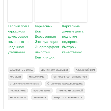
Теплый пол в
Каркасный
Каркасные
каркасном
Дом:
дачные дома
доме: секрет
Всесезонная
под ключ:
комфорта – в
Эксплуатация,
недорого,
надежном
Энергоэффект
быстро и
утеплении
ивность и
качественно
Вентиляция.
влажность в доме.
зимняя эксплуатация
Каркасный дом
комфорт
микроклимат
оптимальная температура
отопительные системы
Отопление каркасного дома
первая зима
прогрев дома
температура зимой
теплопотери
экономия
энергоэффективность