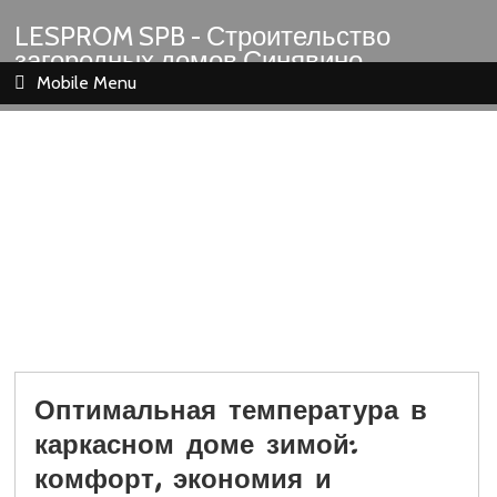
LESPROM SPB - Строительство
загородных домов Синявино
Шлиссельбург Кировск Назия
Mobile Menu
Оптимальная температура в
каркасном доме зимой:
комфорт, экономия и