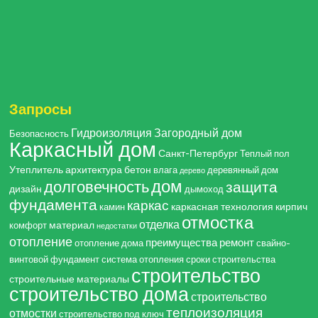
Запросы
Гидроизоляция
Загородный дом
Безопасность
Каркасный дом
Санкт-Петербург
Теплый пол
Утеплитель
архитектура
бетон
влага
деревянный дом
дерево
дом
долговечность
защита
дизайн
дымоход
фундамента
каркас
каркасная технология
кирпич
камин
отмостка
отделка
материал
комфорт
недостатки
отопление
преимущества
ремонт
отопление дома
свайно-
винтовой фундамент
система отопления
сроки строительства
строительство
строительные материалы
строительство дома
строительство
теплоизоляция
отмостки
строительство под ключ