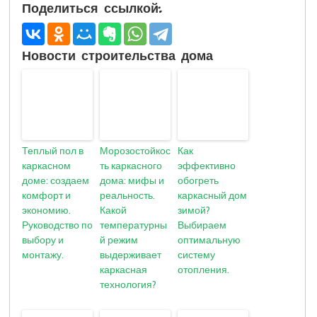
Поделиться ссылкой:
Новости строительства дома
Теплый пол в
Морозостойкос
Как
каркасном
ть каркасного
эффективно
доме: создаем
дома: мифы и
обогреть
комфорт и
реальность.
каркасный дом
экономию.
Какой
зимой?
Руководство по
температурны
Выбираем
выбору и
й режим
оптимальную
монтажу.
выдерживает
систему
каркасная
отопления.
технология?