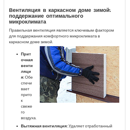
Вентиляция в каркасном доме зимой:
поддержание оптимального
микроклимата
Правильная вентиляция является ключевым фактором
для поддержания комфортного микроклимата в
каркасном доме зимой.
Прит
очная
венти
ляци
я:
Обе
спечи
вает
прито
к
свеже
го
воздуха.
Вытяжная вентиляция:
Удаляет отработанный