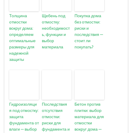
Толщина
Щебень под
Покупка дома
отмостки
отмостку:
без отмостки:
вокруг дома:
необходимост
риски и
определяем
ь, функции и
последствия —
оптимальные
выбор
стоит ли
размеры для
материала
покупать?
надежной
защиты
Гидроизоляци
Последствия
Бетон против
я под отмостку:
отсутствия
плитки: выбор
защита
отмостки:
материала для
фундамента от
риски для
отмостки
влаги — выбор
фундамента и
вокруг дома —