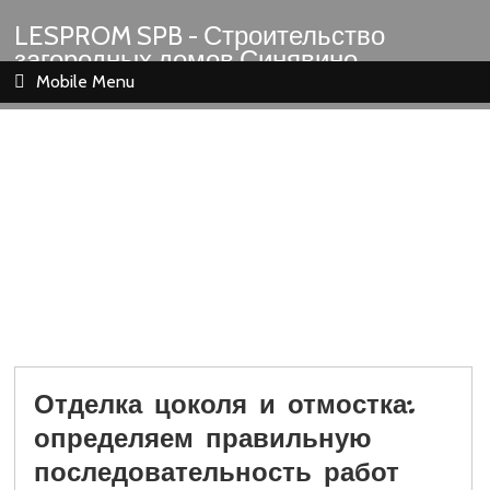
LESPROM SPB - Строительство
загородных домов Синявино
Шлиссельбург Кировск Назия
Mobile Menu
Отделка цоколя и отмостка:
определяем правильную
последовательность работ