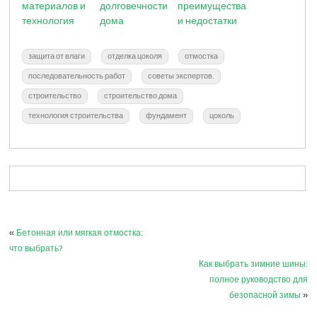
материалов и
долговечности
преимущества
технология
дома
и недостатки
защита от влаги
отделка цоколя
отмостка
последовательность работ
советы экспертов.
строительство
строительство дома
технология строительства
фундамент
цоколь
«
Бетонная или мягкая отмостка:
что выбрать?
Как выбрать зимние шины:
полное руководство для
безопасной зимы
»