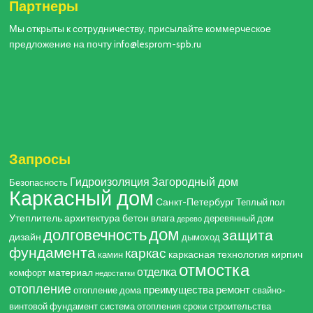
Партнеры
Мы открыты к сотрудничеству, присылайте коммерческое
предложение на почту info@lesprom-spb.ru
Запросы
Гидроизоляция
Загородный дом
Безопасность
Каркасный дом
Санкт-Петербург
Теплый пол
Утеплитель
архитектура
бетон
влага
деревянный дом
дерево
дом
долговечность
защита
дизайн
дымоход
фундамента
каркас
каркасная технология
кирпич
камин
отмостка
отделка
материал
комфорт
недостатки
отопление
преимущества
ремонт
отопление дома
свайно-
винтовой фундамент
система отопления
сроки строительства