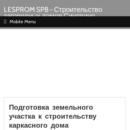
LESPROM SPB - Строительство
загородных домов Синявино
Шлиссельбург Кировск Назия
Mobile Menu
Подготовка земельного
участка к строительству
каркасного дома