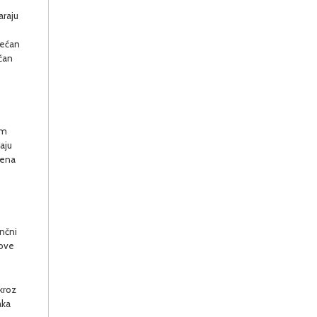
araju
većan
ećan
im
aju
mena
inčni
nove
kroz
aka