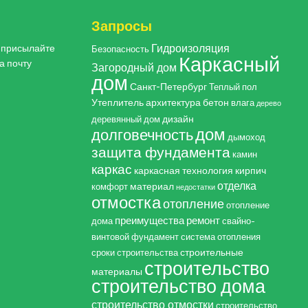
Запросы
Гидроизоляция
, присылайте
Безопасность
Каркасный
а почту
Загородный дом
дом
Санкт-Петербург
Теплый пол
Утеплитель
архитектура
бетон
влага
дерево
дизайн
деревянный дом
дом
долговечность
дымоход
защита фундамента
камин
каркас
каркасная технология
кирпич
отделка
материал
комфорт
недостатки
отмостка
отопление
отопление
преимущества
ремонт
дома
свайно-
винтовой фундамент
система отопления
строительные
сроки строительства
строительство
материалы
строительство дома
строительство отмостки
строительство