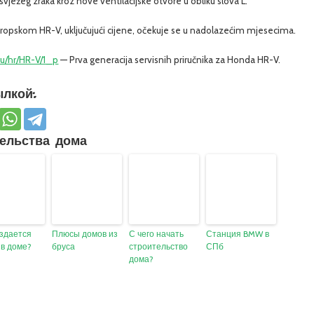
 svježeg zraka kroz nove ventilacijske otvore u obliku slova L.
ropskom HR-V, uključujući cijene, očekuje se u nadolazećim mjesecima.
u/hr/HR-V/1_p
— Prva generacija servisnih priručnika za Honda HR-V.
лкой:
ельства дома
оздается
Плюсы домов из
С чего начать
Станция BMW в
 в доме?
бруса
строительство
СПб
дома?