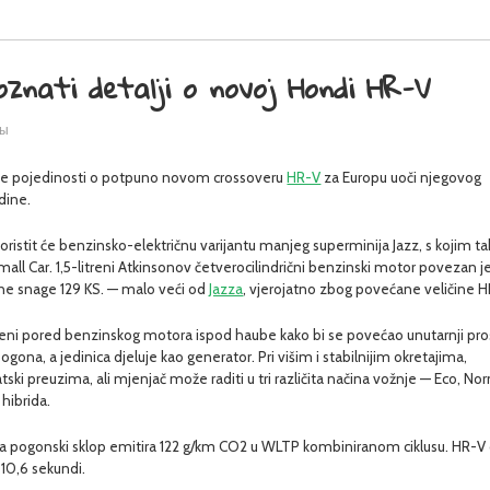
oznati detalji o novoj Hondi HR-V
ры
čne pojedinosti o potpuno novom crossoveru
HR-V
za Europu uoči njegovog
dine.
oristit će benzinsko-električnu varijantu manjeg superminija Jazz, s kojim t
mall Car. 1,5-litreni Atkinsonov četverocilindrični benzinski motor povezan je
ne snage 129 KS. — malo veći od
Jazza
, vjerojatno zbog povećane veličine H
šteni pored benzinskog motora ispod haube kako bi se povećao unutarnji pro
gona, a jedinica djeluje kao generator. Pri višim i stabilnijim okretajima,
ki preuzima, ali mjenjač može raditi u tri različita načina vožnje — Eco, Nor
 hibrida.
da pogonski sklop emitira 122 g/km CO2 u WLTP kombiniranom ciklusu. HR-V
10,6 sekundi.