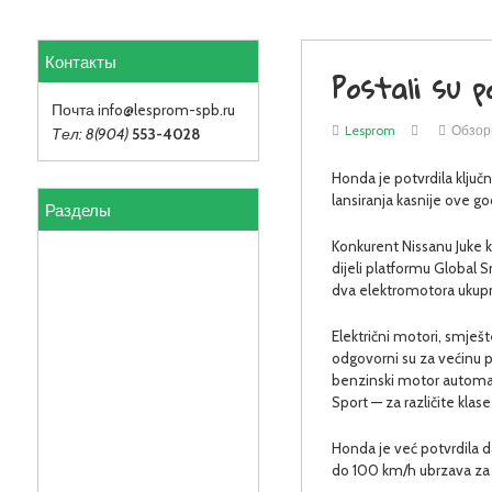
Контакты
Postali su p
Почта info
@lesprom-spb.ru
Lesprom
Обзо
Тел: 8(904)
553-4028
Honda je potvrdila klju
lansiranja kasnije ove go
Разделы
Konkurent Nissanu Juke k
dijeli platformu Global S
dva elektromotora ukup
Električni motori, smje
odgovorni su za većinu po
benzinski motor automats
Sport — za različite klase
Honda je već potvrdila 
do 100 km/h ubrzava za 