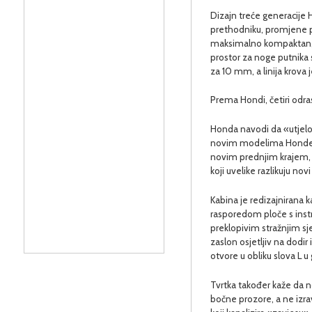
Dizajn treće generacije
prethodniku, promjene pr
maksimalno kompaktan, a 
prostor za noge putnika 
za 10 mm, a linija krov
Prema Hondi, četiri odr
Honda navodi da «utjelov
novim modelima Honde.» S
novim prednjim krajem,
koji uvelike razlikuju n
Kabina je redizajnirana 
rasporedom ploče s ins
preklopivim stražnjim sj
zaslon osjetljiv na dodi
otvore u obliku slova L 
Tvrtka također kaže da n
bočne prozore, a ne izra