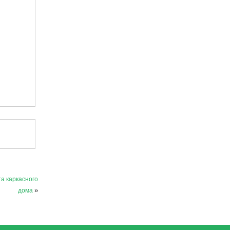
а каркасного
дома
»