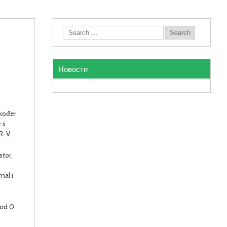
Новости
akođer
 s
R-V.
stor,
mal i
 od 0