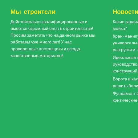
Мы строители
Новост
Действительно квалифицированные и
Какие задач
имеется огромный опыт в строительстве!
мойка?
Просим заметить что на данном рынке мы
Кран-манипу
работаем уже много лет! У нас
универсальн
проверенные поставщики и всегда
разгрузки и
качественные материалы!
Идеальный п
руководство
конструкций
Ворота и кал
решить боли
Фундамент в
критические