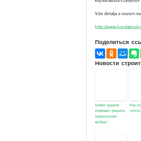
koji kanalizira «zavjesu»
Više detalja o novom eu
http://www.hondabook.r
Поделиться ссы
Новости строит
Какие задачи
Как с
поможет решить
тепло
переносная
мойка?