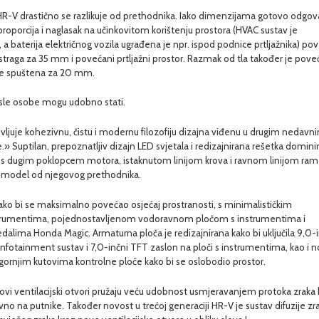
 HR-V drastično se razlikuje od prethodnika. Iako dimenzijama gotovo odgov
oporcija i naglasak na učinkovitom korištenju prostora (HVAC sustav je
baterija električnog vozila ugrađena je npr. ispod podnice prtljažnika) po
straga za 35 mm i povećani prtljažni prostor. Razmak od tla također je pov
a je spuštena za 20 mm.
asle osobe mogu udobno stati.
ljuje kohezivnu, čistu i modernu filozofiju dizajna viđenu u drugim nedavn
uptilan, prepoznatljiv dizajn LED svjetala i redizajnirana rešetka dominir
 s dugim poklopcem motora, istaknutom linijom krova i ravnom linijom ra
ovi model od njegovog prethodnika.
kako bi se maksimalno povećao osjećaj prostranosti, s minimalističkim
trumentima, pojednostavljenom vodoravnom pločom s instrumentima i
edalima Honda Magic. Armaturna ploča je redizajnirana kako bi uključila 9,0-
r infotainment sustav i 7,0-inčni TFT zaslon na ploči s instrumentima, kao i 
u gornjim kutovima kontrolne ploče kako bi se oslobodio prostor.
ovi ventilacijski otvori pružaju veću udobnost usmjeravanjem protoka zraka 
vno na putnike. Također novost u trećoj generaciji HR-V je sustav difuzije zr