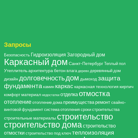
Запросы
Гидроизоляция
Загородный дом
Безопасность
Каркасный дом
Санкт-Петербург
Теплый пол
Утеплитель
архитектура
бетон
влага
деревянный дом
дерево
дом
долговечность
защита
дизайн
дымоход
фундамента
каркас
каркасная технология
кирпич
камин
отмостка
отделка
материал
комфорт
недостатки
отопление
преимущества
ремонт
отопление дома
свайно-
винтовой фундамент
система отопления
сроки строительства
строительство
строительные материалы
строительство дома
строительство
теплоизоляция
отмостки
строительство под ключ