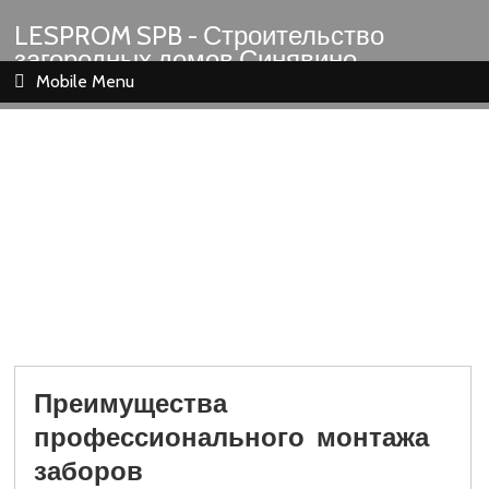
LESPROM SPB - Строительство
загородных домов Синявино
Шлиссельбург Кировск Назия
Mobile Menu
Преимущества
профессионального монтажа
заборов