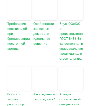
Требования
Особенности
Брус 100х100
посетителей
каркасных
от
при
домов это
производителя
бронировании
идеальное
ГОСТ 8486-86:
посуточной
решение
качественная и
аренды
универсальная
продукция для
строительства
Počela je
Как создается
Аренда
serijska
тепло в доме?
строительной
proizvodnja
спецтехники