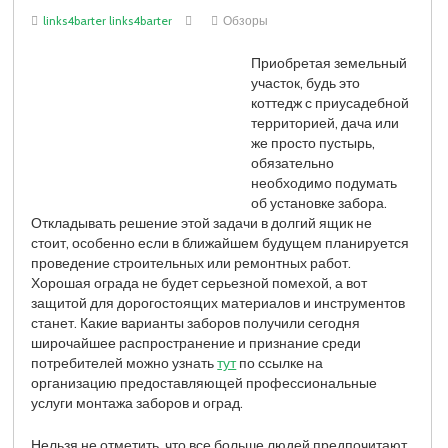
links4barter links4barter
Обзоры
Приобретая земельный
участок, будь это
коттедж с приусадебной
территорией, дача или
же просто пустырь,
обязательно
необходимо подумать
об установке забора.
Откладывать решение этой задачи в долгий ящик не
стоит, особенно если в ближайшем будущем планируется
проведение строительных или ремонтных работ.
Хорошая ограда не будет серьезной помехой, а вот
защитой для дорогостоящих материалов и инструментов
станет. Какие варианты заборов получили сегодня
широчайшее распространение и признание среди
потребителей можно узнать
тут
по ссылке на
организацию предоставляющей профессиональные
услуги монтажа заборов и оград.
Нельзя не отметить, что все больше людей предпочитают