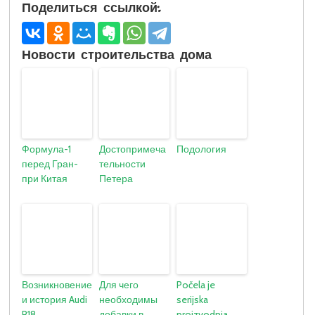
Поделиться ссылкой:
Новости строительства дома
Формула-1
Достопримеча
Подология
перед Гран-
тельности
при Китая
Петера
Возникновение
Для чего
Počela je
и история Audi
необходимы
serijska
R18
добавки в
proizvodnja