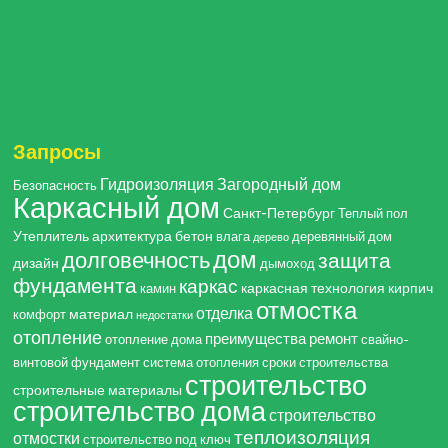
Запросы
Гидроизоляция
Загородный дом
Безопасность
Каркасный дом
Санкт-Петербург
Теплый пол
Утеплитель
архитектура
бетон
влага
деревянный дом
дерево
дом
долговечность
защита
дизайн
дымоход
фундамента
каркас
каркасная технология
кирпич
камин
отмостка
отделка
материал
комфорт
недостатки
отопление
преимущества
ремонт
отопление дома
свайно-
винтовой фундамент
система отопления
сроки строительства
строительство
строительные материалы
строительство дома
строительство
теплоизоляция
отмостки
строительство под ключ