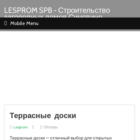
LESPROM SPB - Строительство
загородных домов Синявино
Шлиссельбург Кировск Назия
Mobile Menu
Террасные доски
Lesprom
Обзоры
Террасные доски — отличный выбор для открытых