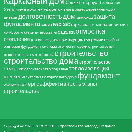
Каркасный дом
Санкт-Петербург
Теплый пол
Утеплитель
архитектура
бетон
влага
деревянный дом
дерево
дом
долговечность
защита
дизайн
дымоход
фундамента
каркас
каркасная технология
кирпич
камин
отмостка
отделка
материал
комфорт
недостатки
отопление
преимущества
ремонт
отопление дома
свайно-
винтовой фундамент
система отопления
сроки строительства
строительство
строительные материалы
строительство дома
строительство
теплоизоляция
отмостки
строительство под ключ
фундамент
утепление
утепление каркасного дома
энергоэффективность
этапы
экономия
строительства
Copyright ©2026 LESPROM SPB - Строительство загородных домов