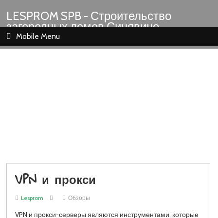
LESPROM SPB - Строительство
загородных домов Синявино
Шлиссельбург Кировск Назия
Mobile Menu
VPN и прокси
Lesprom
Обзоры
VPN и прокси-серверы являются инструментами, которые