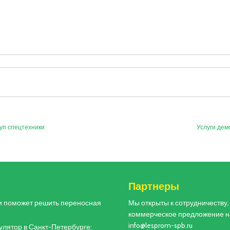
уп спецтехники
Услуги дем
и
Партнеры
и поможет решить переносная
Мы открыты к сотрудничеству
коммерческое предложение н
info@lesprom-spb.ru
лятор в Санкт-Петербурге: