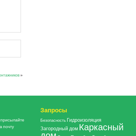
онтажников
»
Запросы
Гидроизоляция
, присылайте
Безопасность
Каркасный
а почту
Загородный дом
дом