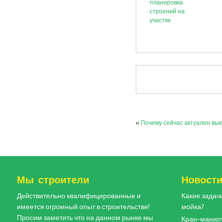
планировка
строений на
участке
«
Почему сейчас актуален вык
Мы строители
Новост
Действительно квалифицированные и
Какие задач
имеется огромный опыт в строительстве!
мойка?
Просим заметить что на данном рынке мы
Кран-манипу