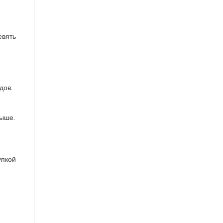
евять
дов.
выше.
упкой