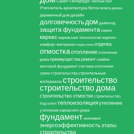
Санкт-Петербург
Теплый пол
Утеплитель
архитектура
бетон
влага
дерево
дизайн
деревянный дом
дом
долговечность
дымоход
защита фундамента
камин
каркас
каркасная технология
кирпич
отделка
материал
комфорт
недостатки
отмостка
отопление
отопление
преимущества
ремонт
дома
свайно-
винтовой фундамент
система отопления
строительные
сроки строительства
строительство
материалы
строительство дома
строительство отмостки
строительство
теплоизоляция
утепление
под ключ
утепление каркасного дома
фундамент
экономия
энергоэффективность
этапы
строительства