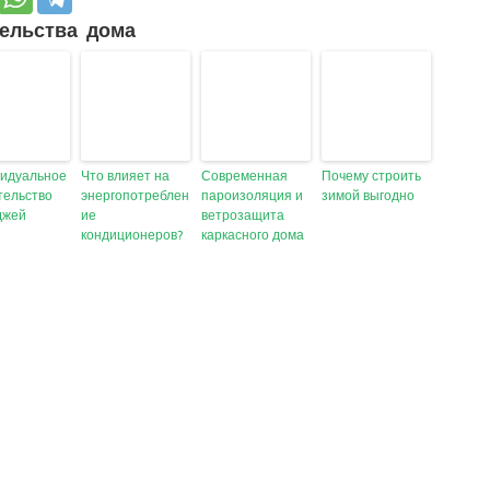
ельства дома
идуальное
Что влияет на
Современная
Почему строить
тельство
энергопотреблен
пароизоляция и
зимой выгодно
джей
ие
ветрозащита
кондиционеров?
каркасного дома