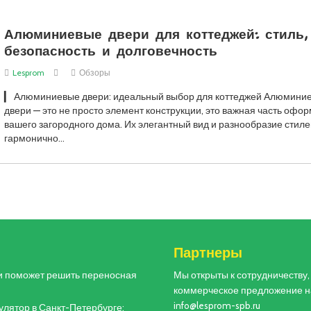
Алюминиевые двери для коттеджей: стиль,
безопасность и долговечность
Lesprom
Обзоры
▎ Алюминиевые двери: идеальный выбор для коттеджей Алюмини
двери — это не просто элемент конструкции, это важная часть офо
вашего загородного дома. Их элегантный вид и разнообразие стиле
гармонично…
и
Партнеры
и поможет решить переносная
Мы открыты к сотрудничеству
коммерческое предложение н
info@lesprom-spb.ru
лятор в Санкт-Петербурге: