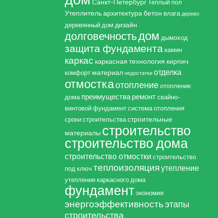
Санкт-Петербург
Теплый пол
Утеплитель
архитектура
бетон
влага
дерево
дизайн
деревянный дом
дом
долговечность
дымоход
защита фундамента
камин
каркас
каркасная технология
кирпич
отделка
материал
комфорт
недостатки
отмостка
отопление
отопление
преимущества
ремонт
дома
свайно-
винтовой фундамент
система отопления
строительные
сроки строительства
строительство
материалы
строительство дома
строительство отмостки
строительство
теплоизоляция
утепление
под ключ
утепление каркасного дома
фундамент
экономия
энергоэффективность
этапы
строительства