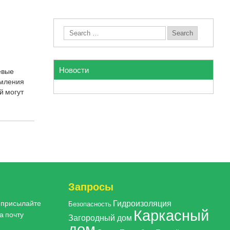
Новости
евые
рмления
й могут
Запросы
Гидроизоляция
, присылайте
Безопасность
Каркасный
а почту
Загородный дом
дом