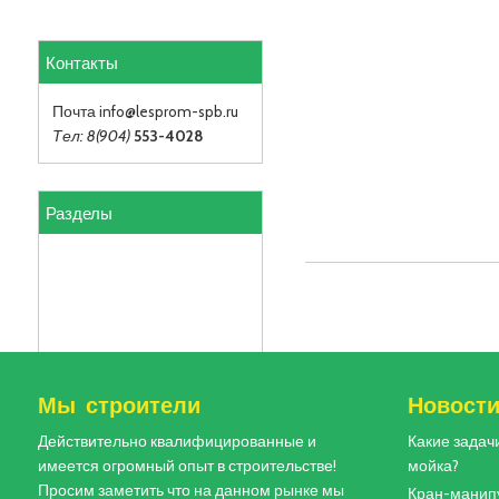
Контакты
Почта info
@lesprom-spb.ru
Тел: 8(904)
553-4028
Разделы
Мы строители
Новост
Действительно квалифицированные и
Какие задач
имеется огромный опыт в строительстве!
мойка?
Просим заметить что на данном рынке мы
Кран-манипу