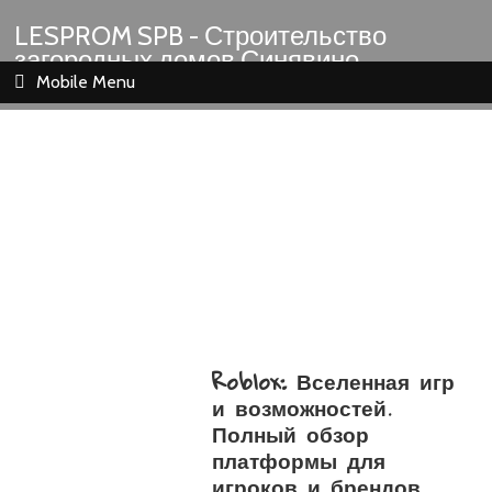
LESPROM SPB - Строительство
загородных домов Синявино
Шлиссельбург Кировск Назия
Mobile Menu
Roblox: Вселенная игр
и возможностей.
Полный обзор
платформы для
игроков и брендов