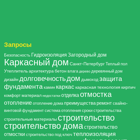
Запросы
Гидроизоляция
Загородный дом
Безопасность
Каркасный дом
Санкт-Петербург
Теплый пол
Утеплитель
архитектура
бетон
влага
деревянный дом
дерево
дом
долговечность
защита
дизайн
дымоход
фундамента
каркас
каркасная технология
кирпич
камин
отмостка
отделка
материал
комфорт
недостатки
отопление
преимущества
ремонт
отопление дома
свайно-
винтовой фундамент
система отопления
сроки строительства
строительство
строительные материалы
строительство дома
строительство
теплоизоляция
отмостки
строительство под ключ