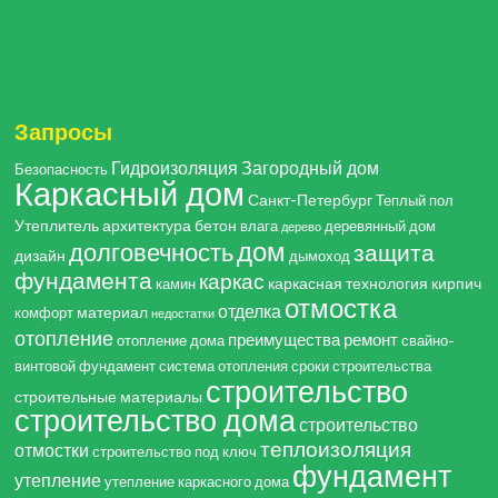
Запросы
Гидроизоляция
Загородный дом
Безопасность
Каркасный дом
Санкт-Петербург
Теплый пол
Утеплитель
архитектура
бетон
влага
деревянный дом
дерево
дом
долговечность
защита
дизайн
дымоход
фундамента
каркас
каркасная технология
кирпич
камин
отмостка
отделка
материал
комфорт
недостатки
отопление
преимущества
ремонт
отопление дома
свайно-
винтовой фундамент
система отопления
сроки строительства
строительство
строительные материалы
строительство дома
строительство
теплоизоляция
отмостки
строительство под ключ
фундамент
утепление
утепление каркасного дома