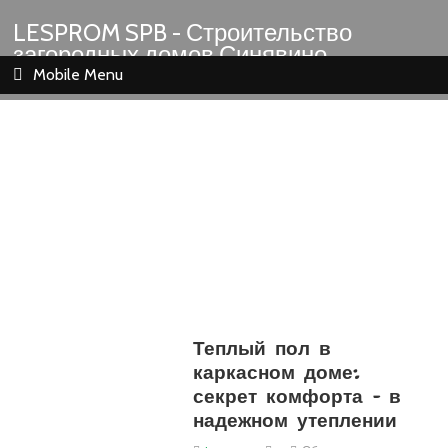
LESPROM SPB - Строительство
загородных домов Синявино
Шлиссельбург Кировск Назия
Mobile Menu
Теплый пол в
каркасном доме:
секрет комфорта – в
надежном утеплении