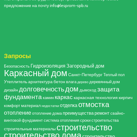
предложение на почту info@lesprom-spb.ru
Запросы
Гидроизоляция
Загородный дом
Безопасность
Каркасный дом
Санкт-Петербург
Теплый пол
Утеплитель
архитектура
бетон
влага
деревянный дом
дерево
дом
долговечность
защита
дизайн
дымоход
фундамента
каркас
каркасная технология
кирпич
камин
отмостка
отделка
материал
комфорт
недостатки
отопление
преимущества
ремонт
отопление дома
свайно-
винтовой фундамент
система отопления
сроки строительства
строительство
строительные материалы
строительство дома
строительство