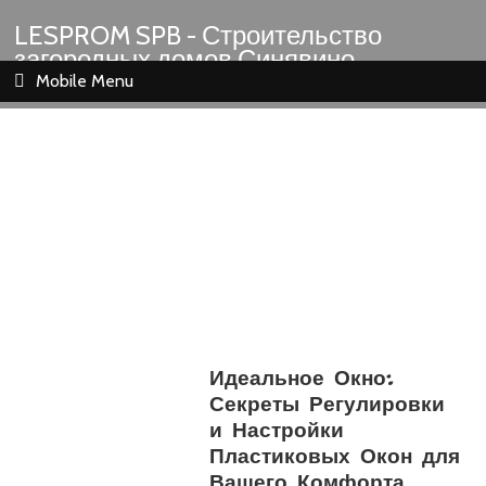
LESPROM SPB - Строительство
загородных домов Синявино
Шлиссельбург Кировск Назия
Mobile Menu
Идеальное Окно:
Секреты Регулировки
и Настройки
Пластиковых Окон для
Вашего Комфорта