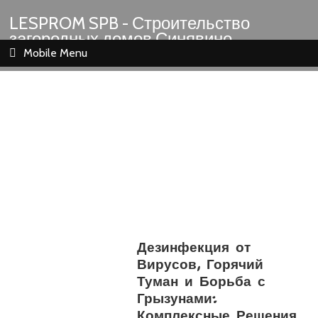
LESPROM SPB - Строительство
загородных домов Синявино
Шлиссельбург Кировск Назия
Mobile Menu
Дезинфекция от
Вирусов, Горячий
Туман и Борьба с
Грызунами:
Комплексные Решения