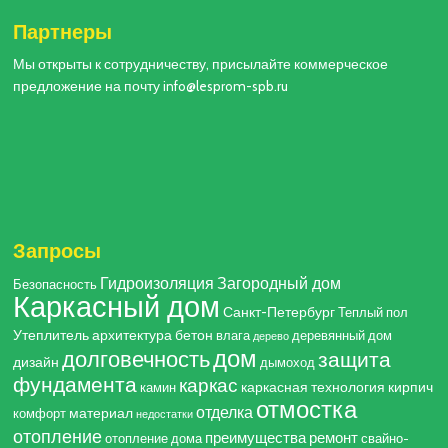
Партнеры
Мы открыты к сотрудничеству, присылайте коммерческое
предложение на почту info@lesprom-spb.ru
Запросы
Гидроизоляция
Загородный дом
Безопасность
Каркасный дом
Санкт-Петербург
Теплый пол
Утеплитель
архитектура
бетон
влага
деревянный дом
дерево
дом
долговечность
защита
дизайн
дымоход
фундамента
каркас
каркасная технология
кирпич
камин
отмостка
отделка
материал
комфорт
недостатки
отопление
преимущества
ремонт
отопление дома
свайно-