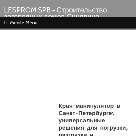
LESPROM SPB - Строительство
загородных домов Синявино
Шлиссельбург Кировск Назия
Mobile Menu
Кран-манипулятор в
Санкт-Петербурге:
универсальные
решения для погрузки,
разгрузки и