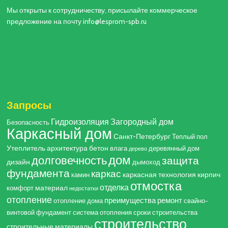
Мы открыты к сотрудничеству, присылайте коммерческое
предложение на почту info@lesprom-spb.ru
Запросы
Гидроизоляция
Загородный дом
Безопасность
Каркасный дом
Санкт-Петербург
Теплый пол
Утеплитель
архитектура
бетон
влага
деревянный дом
дерево
дом
долговечность
защита
дизайн
дымоход
фундамента
каркас
каркасная технология
кирпич
камин
отмостка
отделка
материал
комфорт
недостатки
отопление
преимущества
ремонт
отопление дома
свайно-
винтовой фундамент
система отопления
сроки строительства
строительство
строительные материалы