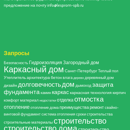
предложение на почту info@lesprom-spb.ru
Запросы
Гидроизоляция
Загородный дом
Безопасность
Каркасный дом
Санкт-Петербург
Теплый пол
Утеплитель
архитектура
бетон
влага
деревянный дом
дерево
дом
долговечность
защита
дизайн
дымоход
фундамента
каркас
каркасная технология
кирпич
камин
отмостка
отделка
материал
комфорт
недостатки
отопление
преимущества
ремонт
отопление дома
свайно-
винтовой фундамент
система отопления
сроки строительства
строительство
строительные материалы
строительство дома
строительство