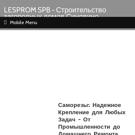
LESPROM SPB - Строительство
загородных домов Синявино
Шлиссельбург Кировск Назия
Mobile Menu
Саморезы: Надежное
Крепление для Любых
Задач – От
Промышленности до
Домашнего Ремонта