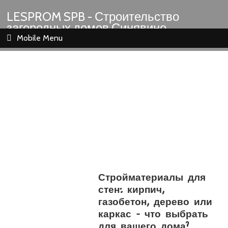
LESPROM SPB - Строительство
загородных домов Синявино
Шлиссельбург Кировск Назия
Mobile Menu
Стройматериалы для
стен: кирпич,
газобетон, дерево или
каркас – что выбрать
для вашего дома?