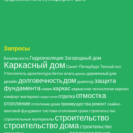
Запросы
Гидроизоляция
Загородный дом
Безопасность
Каркасный дом
Санкт-Петербург
Теплый пол
Утеплитель
архитектура
бетон
влага
деревянный дом
дерево
дом
долговечность
защита
дизайн
дымоход
фундамента
каркас
каркасная технология
кирпич
камин
отмостка
отделка
материал
комфорт
недостатки
отопление
преимущества
ремонт
отопление дома
свайно-
винтовой фундамент
система отопления
сроки строительства
строительство
строительные материалы
строительство дома
строительство