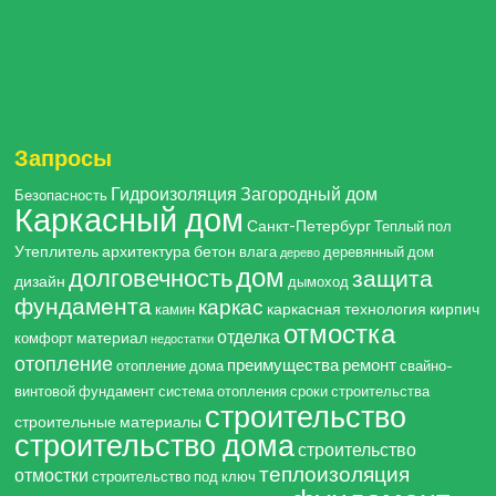
Запросы
Гидроизоляция
Загородный дом
Безопасность
Каркасный дом
Санкт-Петербург
Теплый пол
Утеплитель
архитектура
бетон
влага
деревянный дом
дерево
дом
долговечность
защита
дизайн
дымоход
фундамента
каркас
каркасная технология
кирпич
камин
отмостка
отделка
материал
комфорт
недостатки
отопление
преимущества
ремонт
отопление дома
свайно-
винтовой фундамент
система отопления
сроки строительства
строительство
строительные материалы
строительство дома
строительство
теплоизоляция
отмостки
строительство под ключ