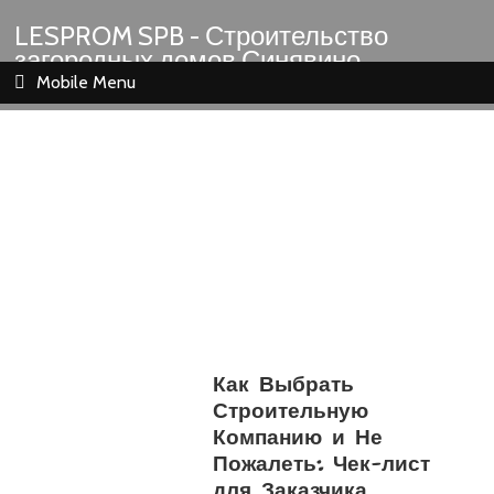
LESPROM SPB - Строительство
загородных домов Синявино
Шлиссельбург Кировск Назия
Mobile Menu
Как Выбрать
Строительную
Компанию и Не
Пожалеть: Чек-лист
для Заказчика