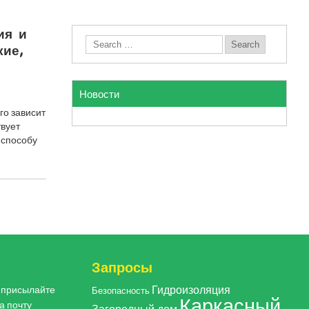
ия и
ие,
Новости
го зависит
вует
 способу
Запросы
Гидроизоляция
, присылайте
Безопасность
Каркасный
а почту
Загородный дом