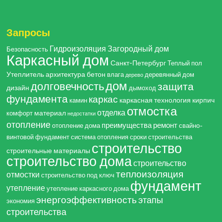
Запросы
Гидроизоляция
Загородный дом
Безопасность
Каркасный дом
Санкт-Петербург
Теплый пол
Утеплитель
архитектура
бетон
влага
деревянный дом
дерево
дом
долговечность
защита
дизайн
дымоход
фундамента
каркас
каркасная технология
кирпич
камин
отмостка
отделка
материал
комфорт
недостатки
отопление
преимущества
ремонт
отопление дома
свайно-
винтовой фундамент
система отопления
сроки строительства
строительство
строительные материалы
строительство дома
строительство
теплоизоляция
отмостки
строительство под ключ
фундамент
утепление
утепление каркасного дома
энергоэффективность
этапы
экономия
строительства