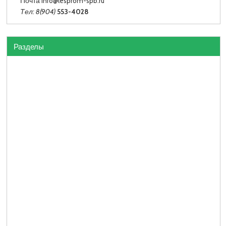
Почта info
@lesprom-spb.ru
Тел: 8(904)
553-4028
Разделы