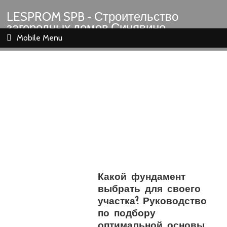
LESPROM SPB - Строительство
загородных домов Синявино
Шлиссельбург Кировск Назия
Mobile Menu
Какой фундамент
выбрать для своего
участка? Руководство
по подбору
оптимальной основы