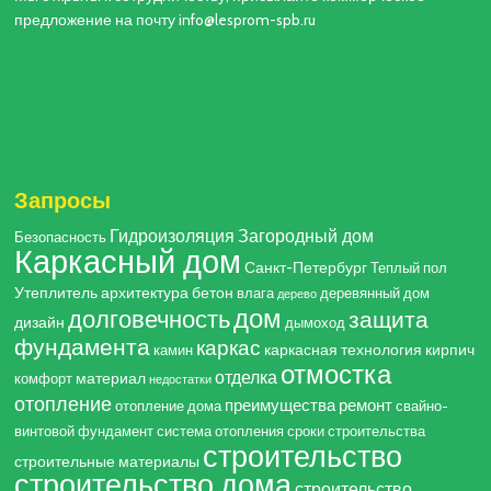
предложение на почту info@lesprom-spb.ru
Запросы
Гидроизоляция
Загородный дом
Безопасность
Каркасный дом
Санкт-Петербург
Теплый пол
Утеплитель
архитектура
бетон
влага
деревянный дом
дерево
дом
долговечность
защита
дизайн
дымоход
фундамента
каркас
каркасная технология
кирпич
камин
отмостка
отделка
материал
комфорт
недостатки
отопление
преимущества
ремонт
отопление дома
свайно-
винтовой фундамент
система отопления
сроки строительства
строительство
строительные материалы
строительство дома
строительство