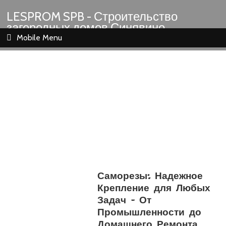
LESPROM SPB - Строительство
загородных домов Синявино
Шлиссельбург Кировск Назия
Mobile Menu
Саморезы: Надежное
Крепление для Любых
Задач – От
Промышленности до
Домашнего Ремонта