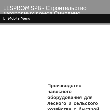
LESPROM SPB - Строительство
загородных домов Синявино
Шлиссельбург Кировск Назия
Mobile Menu
Производство
навесного
оборудования для
лесного и сельского
хозяйства с быстрой