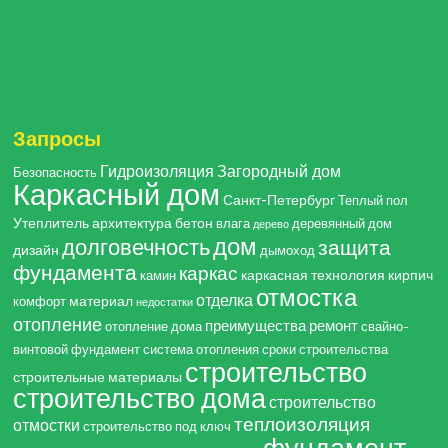
Запросы
Гидроизоляция
Загородный дом
Безопасность
Каркасный дом
Санкт-Петербург
Теплый пол
Утеплитель
архитектура
бетон
влага
деревянный дом
дерево
дом
долговечность
защита
дизайн
дымоход
фундамента
каркас
каркасная технология
кирпич
камин
отмостка
отделка
материал
комфорт
недостатки
отопление
преимущества
ремонт
отопление дома
свайно-
винтовой фундамент
система отопления
сроки строительства
строительство
строительные материалы
строительство дома
строительство
теплоизоляция
отмостки
строительство под ключ