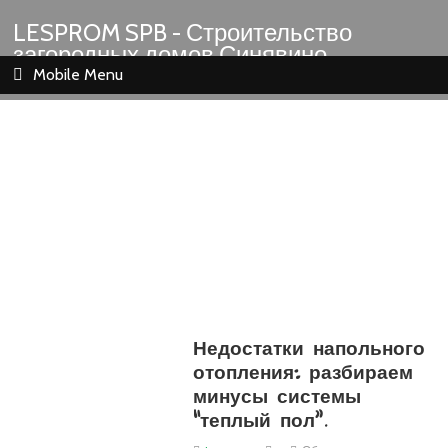
LESPROM SPB - Строительство
загородных домов Синявино
Шлиссельбург Кировск Назия
Mobile Menu
Недостатки напольного
отопления: разбираем
минусы системы
“теплый пол”.