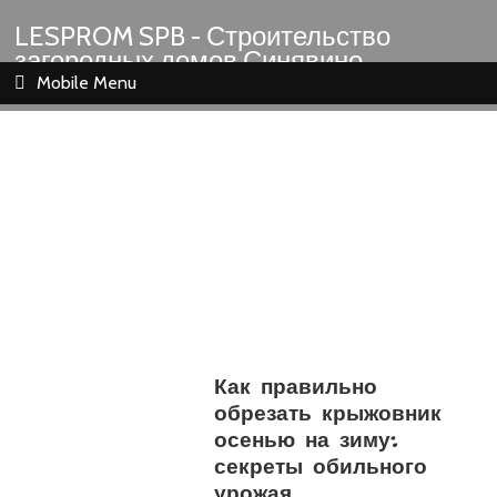
LESPROM SPB - Строительство
загородных домов Синявино
Шлиссельбург Кировск Назия
Mobile Menu
Как правильно
обрезать крыжовник
осенью на зиму:
секреты обильного
урожая