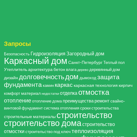
Запросы
Гидроизоляция
Загородный дом
Безопасность
Каркасный дом
Санкт-Петербург
Теплый пол
Утеплитель
архитектура
бетон
влага
деревянный дом
дерево
дом
долговечность
защита
дизайн
дымоход
фундамента
каркас
каркасная технология
кирпич
камин
отмостка
отделка
материал
комфорт
недостатки
отопление
преимущества
ремонт
отопление дома
свайно-
винтовой фундамент
система отопления
сроки строительства
строительство
строительные материалы
строительство дома
строительство
теплоизоляция
отмостки
строительство под ключ