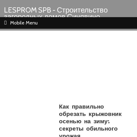
LESPROM SPB - Строительство
загородных домов Синявино
Шлиссельбург Кировск Назия
Mobile Menu
Как правильно
обрезать крыжовник
осенью на зиму:
секреты обильного
урожая