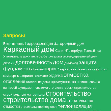
Запросы
Гидроизоляция
Загородный дом
Безопасность
Каркасный дом
Санкт-Петербург
Теплый пол
Утеплитель
архитектура
бетон
влага
деревянный дом
дерево
дом
долговечность
защита
дизайн
дымоход
фундамента
каркас
каркасная технология
кирпич
камин
отмостка
отделка
материал
комфорт
недостатки
отопление
преимущества
ремонт
отопление дома
свайно-
винтовой фундамент
система отопления
сроки строительства
строительство
строительные материалы
строительство дома
строительство
теплоизоляция
отмостки
строительство под ключ