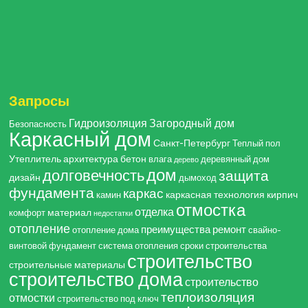
Запросы
Гидроизоляция
Загородный дом
Безопасность
Каркасный дом
Санкт-Петербург
Теплый пол
Утеплитель
архитектура
бетон
влага
деревянный дом
дерево
дом
долговечность
защита
дизайн
дымоход
фундамента
каркас
каркасная технология
кирпич
камин
отмостка
отделка
материал
комфорт
недостатки
отопление
преимущества
ремонт
отопление дома
свайно-
винтовой фундамент
система отопления
сроки строительства
строительство
строительные материалы
строительство дома
строительство
теплоизоляция
отмостки
строительство под ключ