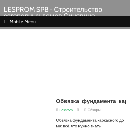
LESPROM SPB - Строительство
загородных домов Синявино
Шлиссельбург Кировск Назия
Mobile Menu
Обвязка фундамента кар
Lesprom
Обзоры
Обвязка фундамента каркасного до
ма: всё, что нужно знать