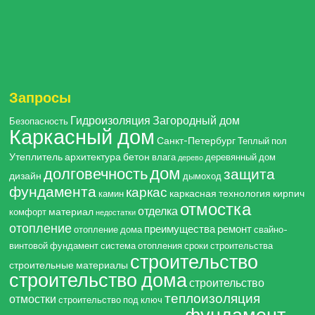
Запросы
Гидроизоляция
Загородный дом
Безопасность
Каркасный дом
Санкт-Петербург
Теплый пол
Утеплитель
архитектура
бетон
влага
деревянный дом
дерево
дом
долговечность
защита
дизайн
дымоход
фундамента
каркас
каркасная технология
кирпич
камин
отмостка
отделка
материал
комфорт
недостатки
отопление
преимущества
ремонт
отопление дома
свайно-
винтовой фундамент
система отопления
сроки строительства
строительство
строительные материалы
строительство дома
строительство
теплоизоляция
отмостки
строительство под ключ