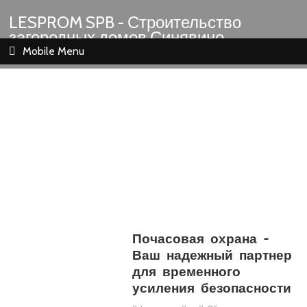
LESPROM SPB - Строительство
загородных домов Синявино
Шлиссельбург Кировск Назия
Mobile Menu
Почасовая охрана –
Ваш надежный партнер
для временного
усиления безопасности