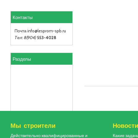
Контакты
Почта info
@lesprom-spb.ru
Тел: 8(904)
553-4028
Разделы
Мы строители
Новост
Действительно квалифицированные и
Какие задач