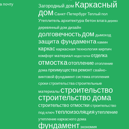
Каркасный
а почту
Загородный дом
дом
Санкт-Петербург
Теплый пол
Утеплитель
архитектура
бетон
влага
дерево
дизайн
деревянный дом
дом
долговечность
дымоход
защита фундамента
камин
каркас
каркасная технология
кирпич
отделка
материал
комфорт
недостатки
отмостка
отопление
отопление
преимущества
ремонт
дома
свайно-
винтовой фундамент
система отопления
строительные
сроки строительства
строительство
материалы
строительство дома
строительство отмостки
строительство
теплоизоляция
утепление
под ключ
утепление каркасного дома
фундамент
экономия