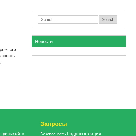
Новости
орожного
асность
,
Запросы
Гидроизоляция
, присылайте
Безопасность