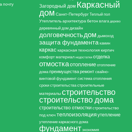
Каркасный
а почту
Загородный дом
дом
Санкт-Петербург
Теплый пол
Утеплитель
архитектура
бетон
влага
дерево
дизайн
деревянный дом
дом
долговечность
дымоход
защита фундамента
камин
каркас
каркасная технология
кирпич
отделка
материал
комфорт
недостатки
отмостка
отопление
отопление
преимущества
ремонт
дома
свайно-
винтовой фундамент
система отопления
строительные
сроки строительства
строительство
материалы
строительство дома
строительство отмостки
строительство
теплоизоляция
утепление
под ключ
утепление каркасного дома
фундамент
экономия