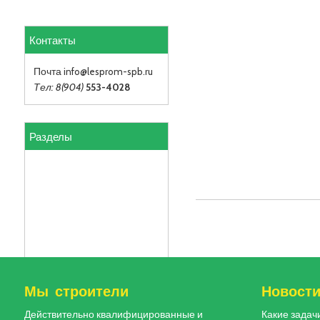
Контакты
Почта info
@lesprom-spb.ru
Тел: 8(904)
553-4028
Разделы
Мы строители
Новост
Действительно квалифицированные и
Какие задач