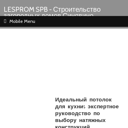
LESPROM SPB - Строительство
загородных домов Синявино
Шлиссельбург Кировск Назия
Mobile Menu
Идеальный потолок
для кухни: экспертное
руководство по
выбору натяжных
конструкций