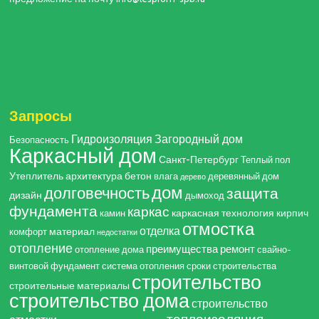
Запросы
Гидроизоляция
Загородный дом
Безопасность
Каркасный дом
Санкт-Петербург
Теплый пол
Утеплитель
архитектура
бетон
влага
деревянный дом
дерево
дом
долговечность
защита
дизайн
дымоход
фундамента
каркас
каркасная технология
кирпич
камин
отмостка
отделка
материал
комфорт
недостатки
отопление
преимущества
ремонт
отопление дома
свайно-
винтовой фундамент
система отопления
сроки строительства
строительство
строительные материалы
строительство дома
строительство