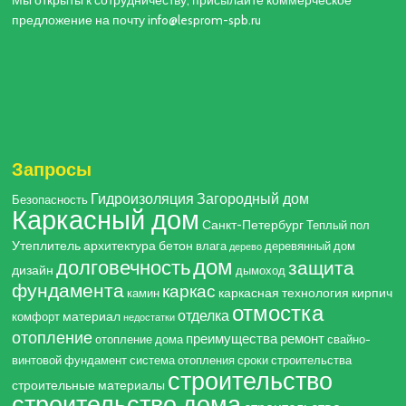
предложение на почту info@lesprom-spb.ru
Запросы
Гидроизоляция
Загородный дом
Безопасность
Каркасный дом
Санкт-Петербург
Теплый пол
Утеплитель
архитектура
бетон
влага
деревянный дом
дерево
дом
долговечность
защита
дизайн
дымоход
фундамента
каркас
каркасная технология
кирпич
камин
отмостка
отделка
материал
комфорт
недостатки
отопление
преимущества
ремонт
отопление дома
свайно-
винтовой фундамент
система отопления
сроки строительства
строительство
строительные материалы
строительство дома