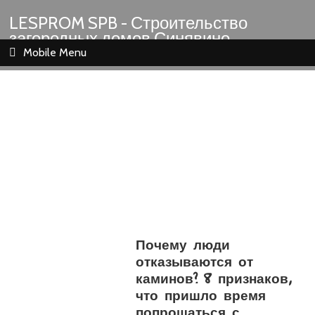
LESPROM SPB - Строительство
загородных домов Синявино
Шлиссельбург Кировск Назия
Mobile Menu
Почему люди
отказываются от
каминов? 8 признаков,
что пришло время
попрощаться с