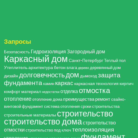
Запросы
Гидроизоляция
Загородный дом
Безопасность
Каркасный дом
Санкт-Петербург
Теплый пол
Утеплитель
архитектура
бетон
влага
деревянный дом
дерево
дом
долговечность
защита
дизайн
дымоход
фундамента
каркас
каркасная технология
кирпич
камин
отмостка
отделка
материал
комфорт
недостатки
отопление
преимущества
ремонт
отопление дома
свайно-
винтовой фундамент
система отопления
сроки строительства
строительство
строительные материалы
строительство дома
строительство
теплоизоляция
отмостки
строительство под ключ
фундамент