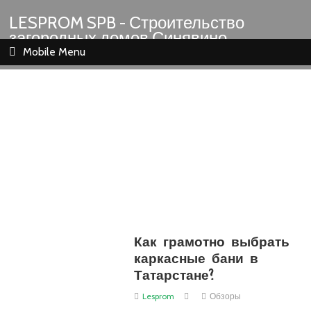
LESPROM SPB - Строительство
загородных домов Синявино
Шлиссельбург Кировск Назия
Mobile Menu
Как грамотно выбрать
каркасные бани в
Татарстане?
Lesprom
Обзоры