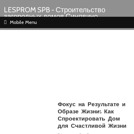
LESPROM SPB - Строительство
загородных домов Синявино
Шлиссельбург Кировск Назия
Mobile Menu
Фокус на Результате и
Образе Жизни: Как
Спроектировать Дом
для Счастливой Жизни