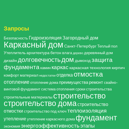
Запросы
Гидроизоляция
Загородный дом
Безопасность
Каркасный дом
Санкт-Петербург
Теплый пол
Утеплитель
архитектура
бетон
влага
деревянный дом
дерево
дом
долговечность
защита
дизайн
дымоход
фундамента
каркас
каркасная технология
кирпич
камин
отмостка
отделка
материал
комфорт
недостатки
отопление
преимущества
ремонт
отопление дома
свайно-
винтовой фундамент
система отопления
сроки строительства
строительство
строительные материалы
строительство дома
строительство
теплоизоляция
отмостки
строительство под ключ
фундамент
утепление
утепление каркасного дома
энергоэффективность
этапы
экономия