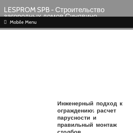
LESPROM SPB - Строительство
загородных домов Синявино
Шлиссельбург Кировск Назия
Mobile Menu
Инженерный подход к
ограждению: расчет
парусности и
правильный монтаж
столбов