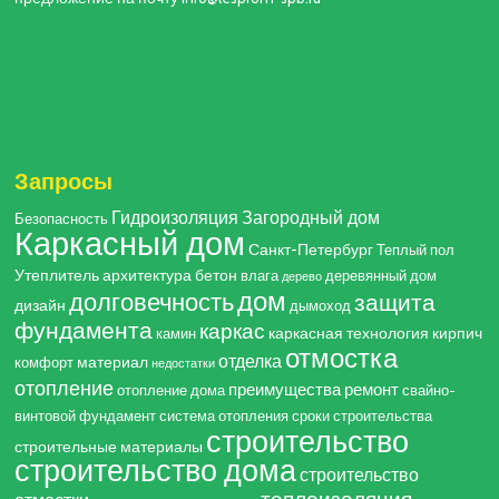
Запросы
Гидроизоляция
Загородный дом
Безопасность
Каркасный дом
Санкт-Петербург
Теплый пол
Утеплитель
архитектура
бетон
влага
деревянный дом
дерево
дом
долговечность
защита
дизайн
дымоход
фундамента
каркас
каркасная технология
кирпич
камин
отмостка
отделка
материал
комфорт
недостатки
отопление
преимущества
ремонт
отопление дома
свайно-
винтовой фундамент
система отопления
сроки строительства
строительство
строительные материалы
строительство дома
строительство