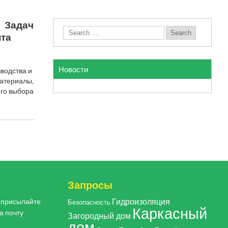
 Задач
та
Новости
водства и
материалы,
ого выбора
Запросы
Гидроизоляция
, присылайте
Безопасность
Каркасный
а почту
Загородный дом
дом