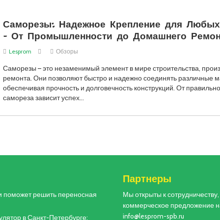
Саморезы: Надежное Крепление для Любых
– От Промышленности до Домашнего Ремон
Lesprom
Обзоры
Саморезы – это незаменимый элемент в мире строительства, произ
ремонта. Они позволяют быстро и надежно соединять различные 
обеспечивая прочность и долговечность конструкций. От правильн
самореза зависит успех…
и
Партнеры
и поможет решить переносная
Мы открыты к сотрудничеству
коммерческое предложение н
info@lesprom-spb.ru
лятор в Санкт-Петербурге: