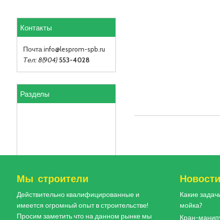
Контакты
Почта info
@lesprom-spb.ru
Тел: 8(904)
553-4028
Разделы
Мы строители
Новост
Действительно квалифицированные и
Какие задач
имеется огромный опыт в строительстве!
мойка?
Просим заметить что на данном рынке мы
Кран-манипу