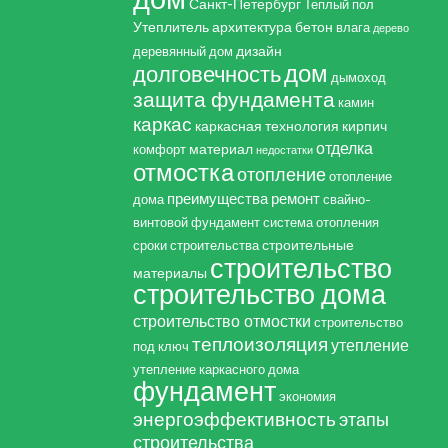
Санкт-Петербург
Теплый пол
Утеплитель
архитектура
бетон
влага
дерево
дизайн
деревянный дом
дом
долговечность
дымоход
защита фундамента
камин
каркас
каркасная технология
кирпич
отделка
материал
комфорт
недостатки
отмостка
отопление
отопление
преимущества
ремонт
дома
свайно-
винтовой фундамент
система отопления
строительные
сроки строительства
строительство
материалы
строительство дома
строительство отмостки
строительство
теплоизоляция
утепление
под ключ
утепление каркасного дома
фундамент
экономия
энергоэффективность
этапы
строительства