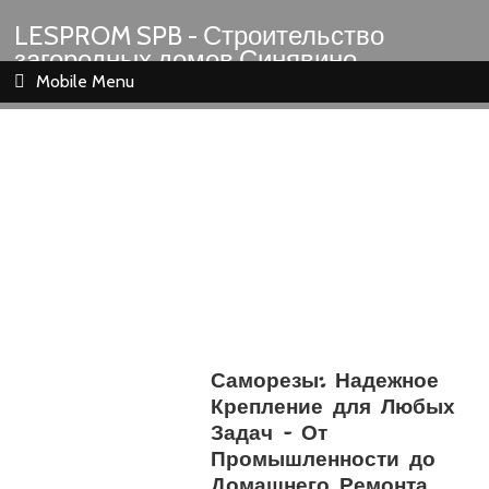
LESPROM SPB - Строительство
загородных домов Синявино
Шлиссельбург Кировск Назия
Mobile Menu
Саморезы: Надежное
Крепление для Любых
Задач – От
Промышленности до
Домашнего Ремонта