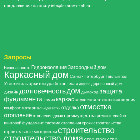
предложение на почту info@lesprom-spb.ru
Запросы
Гидроизоляция
Загородный дом
Безопасность
Каркасный дом
Санкт-Петербург
Теплый пол
Утеплитель
архитектура
бетон
влага
деревянный дом
дерево
дом
долговечность
защита
дизайн
дымоход
фундамента
каркас
каркасная технология
кирпич
камин
отмостка
отделка
материал
комфорт
недостатки
отопление
преимущества
ремонт
отопление дома
свайно-
винтовой фундамент
система отопления
сроки строительства
строительство
строительные материалы
строительство дома
строительство