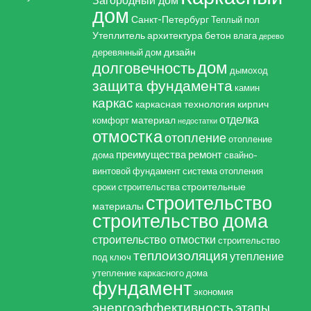
дом
Санкт-Петербург
Теплый пол
Утеплитель
архитектура
бетон
влага
дерево
дизайн
деревянный дом
дом
долговечность
дымоход
защита фундамента
камин
каркас
каркасная технология
кирпич
отделка
материал
комфорт
недостатки
отмостка
отопление
отопление
преимущества
ремонт
дома
свайно-
винтовой фундамент
система отопления
строительные
сроки строительства
строительство
материалы
строительство дома
строительство отмостки
строительство
теплоизоляция
утепление
под ключ
утепление каркасного дома
фундамент
экономия
энергоэффективность
этапы