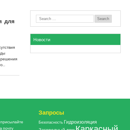
я для
Новости
сутствия
еды
е решения
го…
Запросы
Гидроизоляция
, присылайте
Безопасность
Каркасный
а почту
Загородный дом