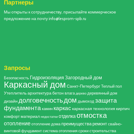
Партнеры
Мы открыты к сотрудничеству, присылайте коммерческое
предложение на почту info@lesprom-spb.ru
Запросы
Гидроизоляция
Загородный дом
Безопасность
Каркасный дом
Санкт-Петербург
Теплый пол
Утеплитель
архитектура
бетон
влага
деревянный дом
дерево
дом
долговечность
защита
дизайн
дымоход
фундамента
каркас
каркасная технология
кирпич
камин
отмостка
отделка
материал
комфорт
недостатки
отопление
преимущества
ремонт
отопление дома
свайно-
винтовой фундамент
система отопления
сроки строительства