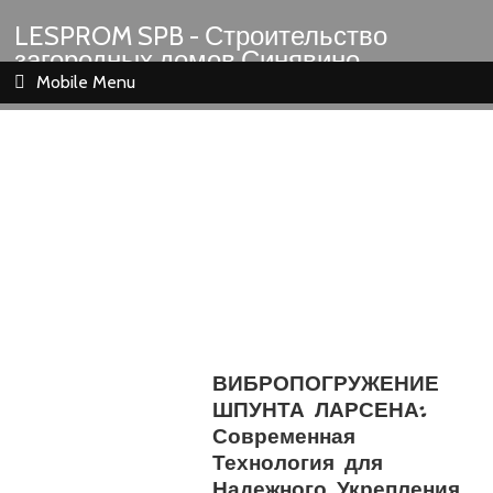
LESPROM SPB - Строительство
загородных домов Синявино
Шлиссельбург Кировск Назия
Mobile Menu
ВИБРОПОГРУЖЕНИЕ
ШПУНТА ЛАРСЕНА:
Современная
Технология для
Надежного Укрепления