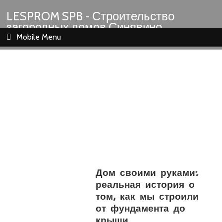
LESPROM SPB - Строительство
загородных домов Синявино
Шлиссельбург Кировск Назия
Mobile Menu
Дом своими руками:
реальная история о
том, как мы строили
от фундамента до
крыши.