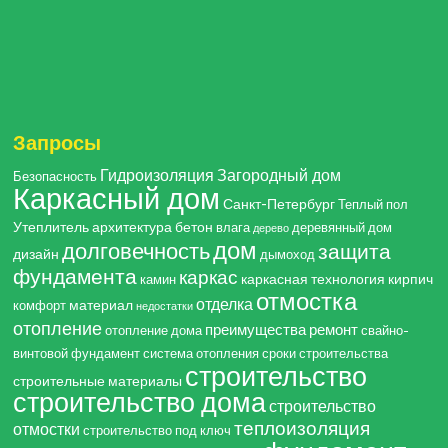
Запросы
Гидроизоляция
Загородный дом
Безопасность
Каркасный дом
Санкт-Петербург
Теплый пол
Утеплитель
архитектура
бетон
влага
деревянный дом
дерево
дом
долговечность
защита
дизайн
дымоход
фундамента
каркас
каркасная технология
кирпич
камин
отмостка
отделка
материал
комфорт
недостатки
отопление
преимущества
ремонт
отопление дома
свайно-
винтовой фундамент
система отопления
сроки строительства
строительство
строительные материалы
строительство дома
строительство
теплоизоляция
отмостки
строительство под ключ