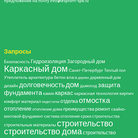
предложение на почту info@lesprom-spb.ru
Запросы
Гидроизоляция
Загородный дом
Безопасность
Каркасный дом
Санкт-Петербург
Теплый пол
Утеплитель
архитектура
бетон
влага
деревянный дом
дерево
дом
долговечность
защита
дизайн
дымоход
фундамента
каркас
каркасная технология
кирпич
камин
отмостка
отделка
материал
комфорт
недостатки
отопление
преимущества
ремонт
отопление дома
свайно-
винтовой фундамент
система отопления
сроки строительства
строительство
строительные материалы
строительство дома
строительство