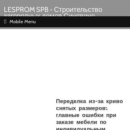
LESPROM SPB - Строительство
загородных домов Синявино
Шлиссельбург Кировск Назия
Mobile Menu
Переделка из-за криво
снятых размеров:
главные ошибки при
заказе мебели по
индивидуальным